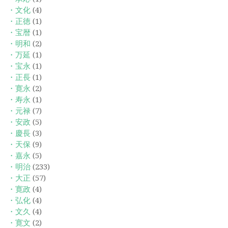
・文化
(4)
・正徳
(1)
・宝暦
(1)
・明和
(2)
・万延
(1)
・宝永
(1)
・正長
(1)
・寛永
(2)
・寿永
(1)
・元禄
(7)
・安政
(5)
・慶長
(3)
・天保
(9)
・嘉永
(5)
・明治
(233)
・大正
(57)
・寛政
(4)
・弘化
(4)
・文久
(4)
・寛文
(2)