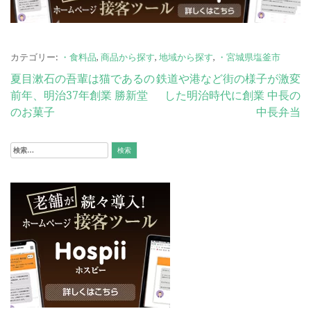
カテゴリー:
・食料品
,
商品から探す
,
地域から探す
,
・宮城県塩釜市
投
夏目漱石の吾輩は猫であるの
鉄道や港など街の様子が激変
前年、明治37年創業 勝新堂
した明治時代に創業 中長の
稿
のお菓子
中長弁当
ナ
ビ
検
索:
ゲ
ー
シ
ョ
ン