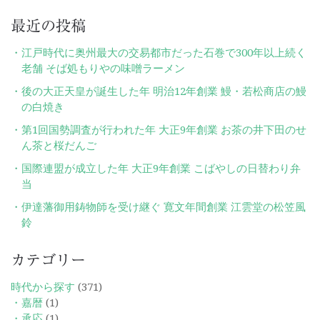
最近の投稿
江戸時代に奥州最大の交易都市だった石巻で300年以上続く
老舗 そば処もりやの味噌ラーメン
後の大正天皇が誕生した年 明治12年創業 鰻・若松商店の鰻
の白焼き
第1回国勢調査が行われた年 大正9年創業 お茶の井下田のせ
ん茶と桜だんご
国際連盟が成立した年 大正9年創業 こばやしの日替わり弁
当
伊達藩御用鋳物師を受け継ぐ 寛文年間創業 江雲堂の松笠風
鈴
カテゴリー
時代から探す
(371)
・嘉暦
(1)
・承応
(1)