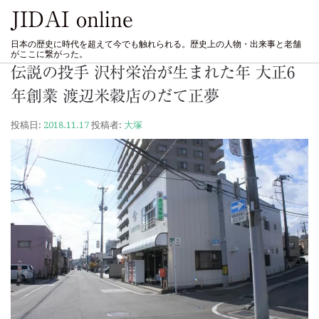
JIDAI online
日本の歴史に時代を超えて今でも触れられる。歴史上の人物・出来事と老舗
がここに繋がった。
伝説の投手 沢村栄治が生まれた年 大正6
年創業 渡辺米穀店のだて正夢
投稿日:
2018.11.17
投稿者:
大塚