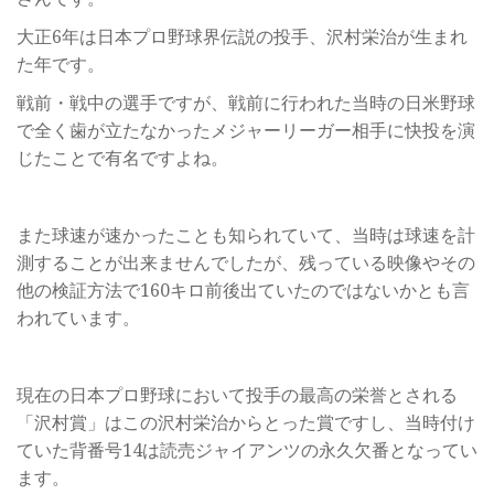
大正6年は日本プロ野球界伝説の投手、沢村栄治が生まれ
た年です。
戦前・戦中の選手ですが、戦前に行われた当時の日米野球
で全く歯が立たなかったメジャーリーガー相手に快投を演
じたことで有名ですよね。
また球速が速かったことも知られていて、当時は球速を計
測することが出来ませんでしたが、残っている映像やその
他の検証方法で160キロ前後出ていたのではないかとも言
われています。
現在の日本プロ野球において投手の最高の栄誉とされる
「沢村賞」はこの沢村栄治からとった賞ですし、当時付け
ていた背番号14は読売ジャイアンツの永久欠番となってい
ます。