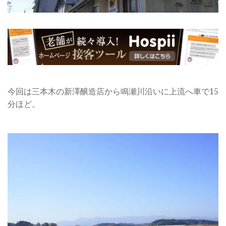
今回は三本木の新澤醸造店から鳴瀬川沿いに上流へ車で15
分ほど。