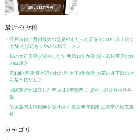
最近の投稿
江戸時代に奥州最大の交易都市だった石巻で300年以上続く
老舗 そば処もりやの味噌ラーメン
後の大正天皇が誕生した年 明治12年創業 鰻・若松商店の鰻
の白焼き
第1回国勢調査が行われた年 大正9年創業 お茶の井下田のせ
ん茶と桜だんご
国際連盟が成立した年 大正9年創業 こばやしの日替わり弁
当
伊達藩御用鋳物師を受け継ぐ 寛文年間創業 江雲堂の松笠風
鈴
カテゴリー