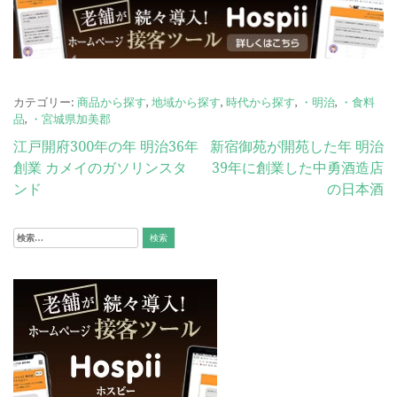
カテゴリー:
商品から探す
,
地域から探す
,
時代から探す
,
・明治
,
・食料
品
,
・宮城県加美郡
投
江戸開府300年の年 明治36年
新宿御苑が開苑した年 明治
創業 カメイのガソリンスタ
39年に創業した中勇酒造店
稿
ンド
の日本酒
ナ
ビ
検
索:
ゲ
ー
シ
ョ
ン