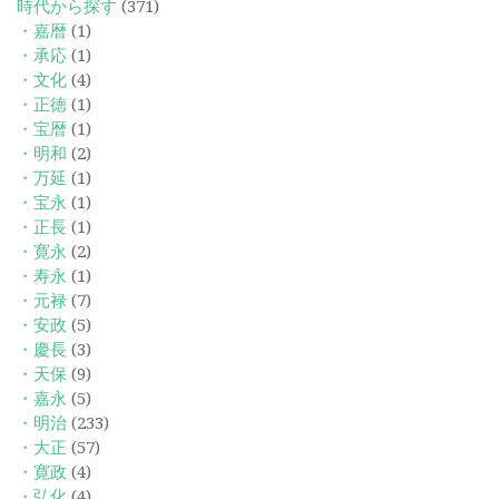
時代から探す
(371)
・嘉暦
(1)
・承応
(1)
・文化
(4)
・正徳
(1)
・宝暦
(1)
・明和
(2)
・万延
(1)
・宝永
(1)
・正長
(1)
・寛永
(2)
・寿永
(1)
・元禄
(7)
・安政
(5)
・慶長
(3)
・天保
(9)
・嘉永
(5)
・明治
(233)
・大正
(57)
・寛政
(4)
・弘化
(4)