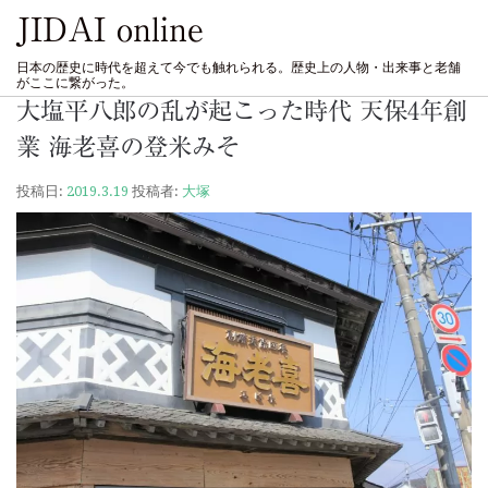
JIDAI online
日本の歴史に時代を超えて今でも触れられる。歴史上の人物・出来事と老舗
がここに繋がった。
大塩平八郎の乱が起こった時代 天保4年創
業 海老喜の登米みそ
投稿日:
2019.3.19
投稿者:
大塚