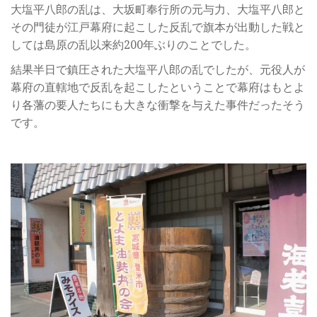
大塩平八郎の乱は、大坂町奉行所の元与力、大塩平八郎と
その門徒が江戸幕府に起こした反乱で旗本が出動した戦と
しては島原の乱以来約200年ぶりのことでした。
結果半日で鎮圧された大塩平八郎の乱でしたが、元役人が
幕府の直轄地で反乱を起こしたということで幕府はもとよ
り各藩の要人たちにも大きな衝撃を与えた事件だったそう
です。