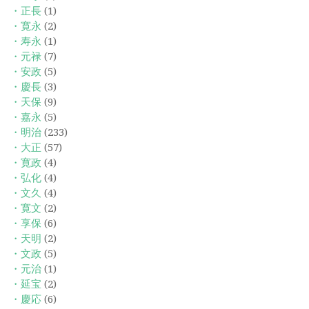
・正長
(1)
・寛永
(2)
・寿永
(1)
・元禄
(7)
・安政
(5)
・慶長
(3)
・天保
(9)
・嘉永
(5)
・明治
(233)
・大正
(57)
・寛政
(4)
・弘化
(4)
・文久
(4)
・寛文
(2)
・享保
(6)
・天明
(2)
・文政
(5)
・元治
(1)
・延宝
(2)
・慶応
(6)