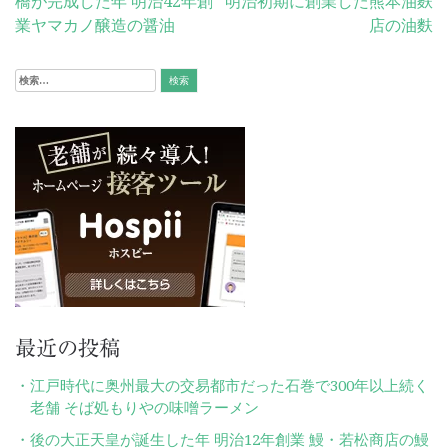
橋が完成した年 明治42年創
明治初期に創業した熊本油麩
稿
業ヤマカノ醸造の醤油
店の油麩
ナ
ビ
検
索:
ゲ
ー
シ
ョ
ン
最近の投稿
江戸時代に奥州最大の交易都市だった石巻で300年以上続く
老舗 そば処もりやの味噌ラーメン
後の大正天皇が誕生した年 明治12年創業 鰻・若松商店の鰻