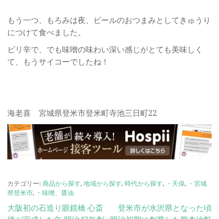
もう一つ、もろみは夜、ビールのおつまみとしてきゅうり
につけて食べました。
ピリ辛で、でも味噌の味わい深い感じがとても美味しく
て、もうサイコーでしたね！
海老喜 宮城県登米市登米町寺池三日町22
カテゴリー:
商品から探す
,
地域から探す
,
時代から探す
,
・天保
,
・宮城
県登米市
,
・味噌、醤油
投
大阪初の石造り眼鏡橋 心斎
登米市が水沢県となった頃