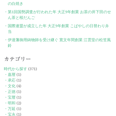
の白焼き
第1回国勢調査が行われた年 大正9年創業 お茶の井下田のせ
ん茶と桜だんご
国際連盟が成立した年 大正9年創業 こばやしの日替わり弁
当
伊達藩御用鋳物師を受け継ぐ 寛文年間創業 江雲堂の松笠風
鈴
カテゴリー
時代から探す
(371)
・嘉暦
(1)
・承応
(1)
・文化
(4)
・正徳
(1)
・宝暦
(1)
・明和
(2)
・万延
(1)
・宝永
(1)