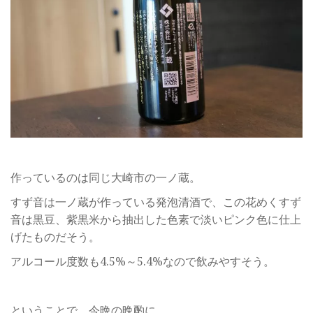
作っているのは同じ大崎市の一ノ蔵。
すず音は一ノ蔵が作っている発泡清酒で、この花めくすず
音は黒豆、紫黒米から抽出した色素で淡いピンク色に仕上
げたものだそう。
アルコール度数も4.5%～5.4%なので飲みやすそう。
ということで、今晩の晩酌に。