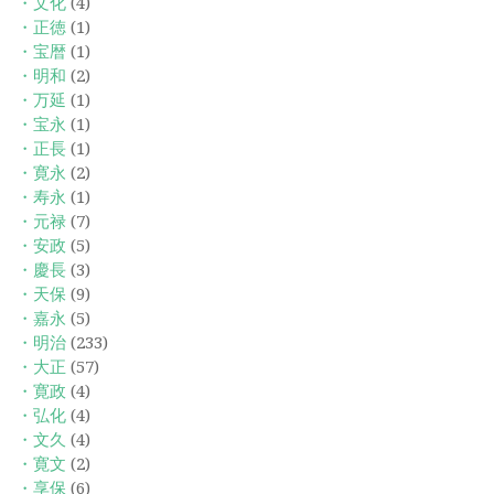
・文化
(4)
・正徳
(1)
・宝暦
(1)
・明和
(2)
・万延
(1)
・宝永
(1)
・正長
(1)
・寛永
(2)
・寿永
(1)
・元禄
(7)
・安政
(5)
・慶長
(3)
・天保
(9)
・嘉永
(5)
・明治
(233)
・大正
(57)
・寛政
(4)
・弘化
(4)
・文久
(4)
・寛文
(2)
・享保
(6)