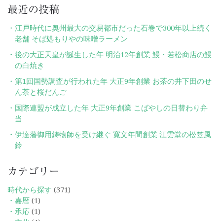
最近の投稿
江戸時代に奥州最大の交易都市だった石巻で300年以上続く
老舗 そば処もりやの味噌ラーメン
後の大正天皇が誕生した年 明治12年創業 鰻・若松商店の鰻
の白焼き
第1回国勢調査が行われた年 大正9年創業 お茶の井下田のせ
ん茶と桜だんご
国際連盟が成立した年 大正9年創業 こばやしの日替わり弁
当
伊達藩御用鋳物師を受け継ぐ 寛文年間創業 江雲堂の松笠風
鈴
カテゴリー
時代から探す
(371)
・嘉暦
(1)
・承応
(1)