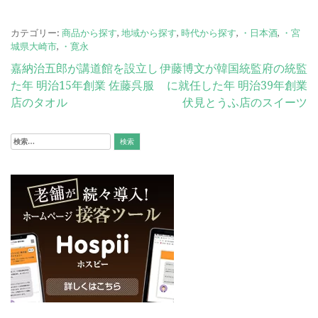
カテゴリー:
商品から探す
,
地域から探す
,
時代から探す
,
・日本酒
,
・宮
城県大崎市
,
・寛永
投
嘉納治五郎が講道館を設立し
伊藤博文が韓国統監府の統監
た年 明治15年創業 佐藤呉服
に就任した年 明治39年創業
稿
店のタオル
伏見とうふ店のスイーツ
ナ
ビ
検
索:
ゲ
ー
シ
ョ
ン