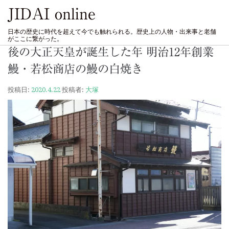
JIDAI online
日本の歴史に時代を超えて今でも触れられる。歴史上の人物・出来事と老舗
がここに繋がった。
後の大正天皇が誕生した年 明治12年創業
鰻・若松商店の鰻の白焼き
投稿日:
2020.4.22
投稿者:
大塚