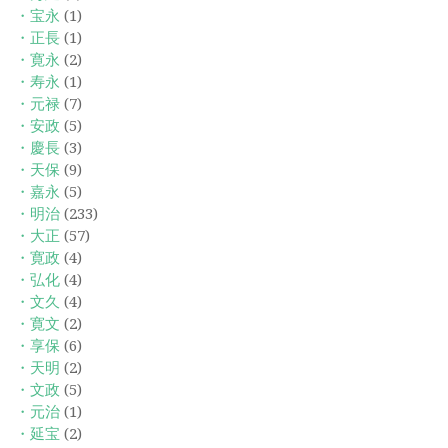
・宝永
(1)
・正長
(1)
・寛永
(2)
・寿永
(1)
・元禄
(7)
・安政
(5)
・慶長
(3)
・天保
(9)
・嘉永
(5)
・明治
(233)
・大正
(57)
・寛政
(4)
・弘化
(4)
・文久
(4)
・寛文
(2)
・享保
(6)
・天明
(2)
・文政
(5)
・元治
(1)
・延宝
(2)