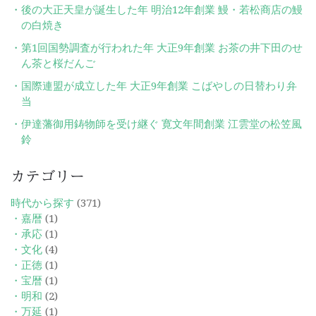
後の大正天皇が誕生した年 明治12年創業 鰻・若松商店の鰻
の白焼き
第1回国勢調査が行われた年 大正9年創業 お茶の井下田のせ
ん茶と桜だんご
国際連盟が成立した年 大正9年創業 こばやしの日替わり弁
当
伊達藩御用鋳物師を受け継ぐ 寛文年間創業 江雲堂の松笠風
鈴
カテゴリー
時代から探す
(371)
・嘉暦
(1)
・承応
(1)
・文化
(4)
・正徳
(1)
・宝暦
(1)
・明和
(2)
・万延
(1)