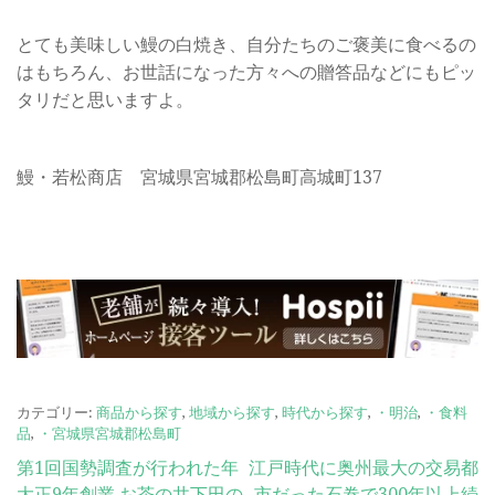
とても美味しい鰻の白焼き、自分たちのご褒美に食べるの
はもちろん、お世話になった方々への贈答品などにもピッ
タリだと思いますよ。
鰻・若松商店 宮城県宮城郡松島町高城町137
カテゴリー:
商品から探す
,
地域から探す
,
時代から探す
,
・明治
,
・食料
品
,
・宮城県宮城郡松島町
投
第1回国勢調査が行われた年
江戸時代に奥州最大の交易都
大正9年創業 お茶の井下田の
市だった石巻で300年以上続