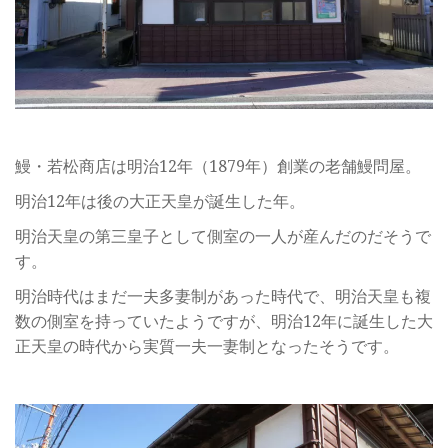
鰻・若松商店は明治12年（1879年）創業の老舗鰻問屋。
明治12年は後の大正天皇が誕生した年。
明治天皇の第三皇子として側室の一人が産んだのだそうで
す。
明治時代はまだ一夫多妻制があった時代で、明治天皇も複
数の側室を持っていたようですが、明治12年に誕生した大
正天皇の時代から実質一夫一妻制となったそうです。