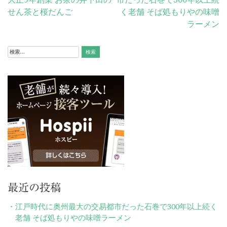
稿
せん茶と桜だんご
く老舗 そば処もりやの味噌
ナ
ラーメン
ビ
検
ゲ
索:
ー
シ
ョ
ン
最近の投稿
江戸時代に奥州最大の交易都市だった石巻で300年以上続く
老舗 そば処もりやの味噌ラーメン