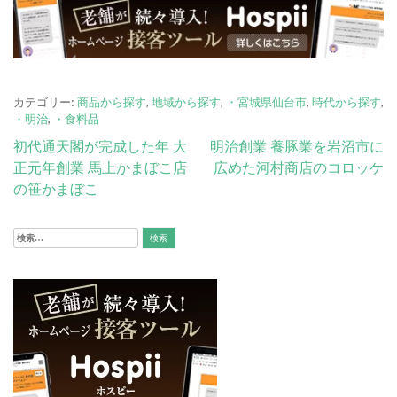
カテゴリー:
商品から探す
,
地域から探す
,
・宮城県仙台市
,
時代から探す
,
・明治
,
・食料品
投
初代通天閣が完成した年 大
明治創業 養豚業を岩沼市に
正元年創業 馬上かまぼこ店
広めた河村商店のコロッケ
稿
の笹かまぼこ
ナ
ビ
検
索:
ゲ
ー
シ
ョ
ン