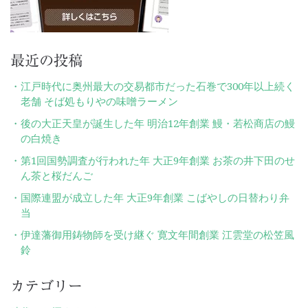
最近の投稿
江戸時代に奥州最大の交易都市だった石巻で300年以上続く
老舗 そば処もりやの味噌ラーメン
後の大正天皇が誕生した年 明治12年創業 鰻・若松商店の鰻
の白焼き
第1回国勢調査が行われた年 大正9年創業 お茶の井下田のせ
ん茶と桜だんご
国際連盟が成立した年 大正9年創業 こばやしの日替わり弁
当
伊達藩御用鋳物師を受け継ぐ 寛文年間創業 江雲堂の松笠風
鈴
カテゴリー