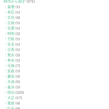
時代から探す
(371)
・嘉暦
(1)
・承応
(1)
・文化
(4)
・正徳
(1)
・宝暦
(1)
・明和
(2)
・万延
(1)
・宝永
(1)
・正長
(1)
・寛永
(2)
・寿永
(1)
・元禄
(7)
・安政
(5)
・慶長
(3)
・天保
(9)
・嘉永
(5)
・明治
(233)
・大正
(57)
・寛政
(4)
・弘化
(4)