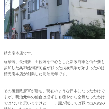
精光庵本店です。
薩摩藩、長州藩、土佐藩を中心とした新政府軍と仙台藩も
参加した奥羽越列藩同盟が戦った戊辰戦争が始まったのは
精光庵本店が創業した明治元年です。
その後新政府軍が勝ち、現在のような日本になったわけで
すが、明治元年の仙台は必ずしも穏やかな空気だったわけ
ではないと思いますけど……、腹が減っては戦は出来ぬの