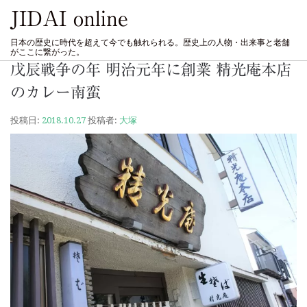
JIDAI online
日本の歴史に時代を超えて今でも触れられる。歴史上の人物・出来事と老舗
がここに繋がった。
戊辰戦争の年 明治元年に創業 精光庵本店
のカレー南蛮
投稿日:
2018.10.27
投稿者:
大塚