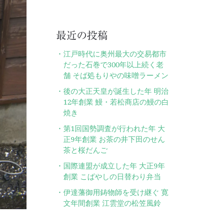
最近の投稿
江戸時代に奥州最大の交易都市
だった石巻で300年以上続く老
舗 そば処もりやの味噌ラーメン
後の大正天皇が誕生した年 明治
12年創業 鰻・若松商店の鰻の白
焼き
第1回国勢調査が行われた年 大
正9年創業 お茶の井下田のせん
茶と桜だんご
国際連盟が成立した年 大正9年
創業 こばやしの日替わり弁当
伊達藩御用鋳物師を受け継ぐ 寛
文年間創業 江雲堂の松笠風鈴