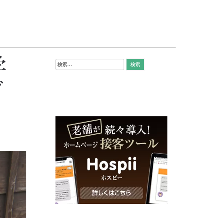
学
検
索:
ざ