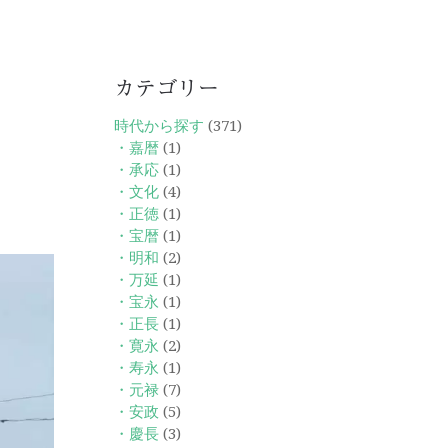
カテゴリー
時代から探す
(371)
・嘉暦
(1)
・承応
(1)
・文化
(4)
・正徳
(1)
・宝暦
(1)
・明和
(2)
・万延
(1)
・宝永
(1)
・正長
(1)
・寛永
(2)
・寿永
(1)
・元禄
(7)
・安政
(5)
・慶長
(3)