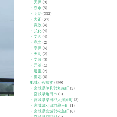
・天保
(9)
・嘉永
(5)
・明治
(233)
・大正
(57)
・寛政
(4)
・弘化
(4)
・文久
(4)
・寛文
(2)
・享保
(6)
・天明
(2)
・文政
(5)
・元治
(1)
・延宝
(2)
・慶応
(6)
地域から探す
(399)
・宮城県伊具郡丸森町
(3)
・宮城県角田市
(3)
・宮城県柴田郡大河原町
(3)
・宮城県刈田郡蔵王町
(1)
・宮城県宮城郡松島町
(6)