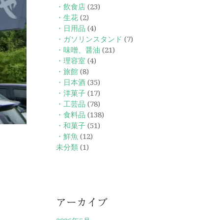
・飲食店
(23)
・生花
(2)
・日用品
(4)
・ガソリンスタンド
(7)
・味噌、醤油
(21)
・理容室
(4)
・旅館
(8)
・日本酒
(35)
・洋菓子
(17)
・工芸品
(78)
・食料品
(138)
・和菓子
(51)
・鮮魚
(12)
未分類
(1)
アーカイブ