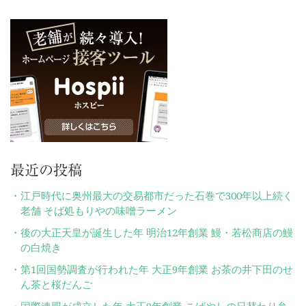
索:
ゲ
ー
シ
ョ
ン
最近の投稿
江戸時代に奥州最大の交易都市だった石巻で300年以上続く
老舗 そば処もりやの味噌ラーメン
後の大正天皇が誕生した年 明治12年創業 鰻・若松商店の鰻
の白焼き
第1回国勢調査が行われた年 大正9年創業 お茶の井下田のせ
ん茶と桜だんご