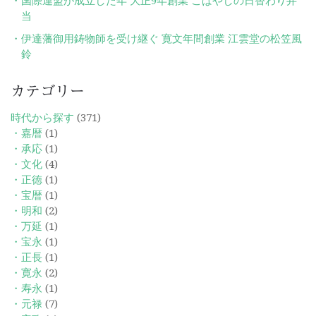
国際連盟が成立した年 大正9年創業 こばやしの日替わり弁
当
伊達藩御用鋳物師を受け継ぐ 寛文年間創業 江雲堂の松笠風
鈴
カテゴリー
時代から探す
(371)
・嘉暦
(1)
・承応
(1)
・文化
(4)
・正徳
(1)
・宝暦
(1)
・明和
(2)
・万延
(1)
・宝永
(1)
・正長
(1)
・寛永
(2)
・寿永
(1)
・元禄
(7)