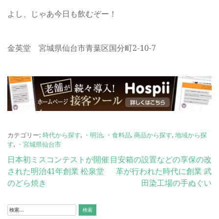
よし、じゃあ今日も飲むぞー！
金英堂 宮城県仙台市青葉区国分町2-10-7
カテゴリー:
時代から探す
,
・明治
,
・食料品
,
商品から探す
,
地域から探
す
,
・宮城県仙台市
投
日本初ミスコンテストが開催
目安箱の設置などの享保の改
された明治41年創業 松泉堂
革が行われた時代に創業 武
稿
のどら焼き
田染工場の手ぬぐい
ナ
ビ
検