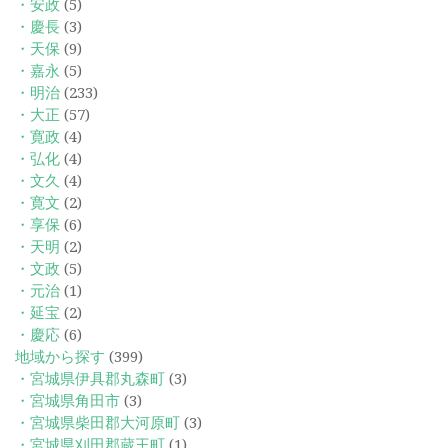
・安政
(5)
・慶長
(3)
・天保
(9)
・嘉永
(5)
・明治
(233)
・大正
(57)
・寛政
(4)
・弘化
(4)
・文久
(4)
・寛文
(2)
・享保
(6)
・天明
(2)
・文政
(5)
・元治
(1)
・延宝
(2)
・慶応
(6)
地域から探す
(399)
・宮城県伊具郡丸森町
(3)
・宮城県角田市
(3)
・宮城県柴田郡大河原町
(3)
・宮城県刈田郡蔵王町
(1)