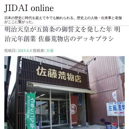
JIDAI online
日本の歴史に時代を超えて今でも触れられる。歴史上の人物・出来事と老舗
がここに繋がった。
明治天皇が五箇条の御誓文を発した年 明
治元年創業 佐藤荒物店のデッキブラシ
投稿日:
2019.6.6
投稿者:
大塚