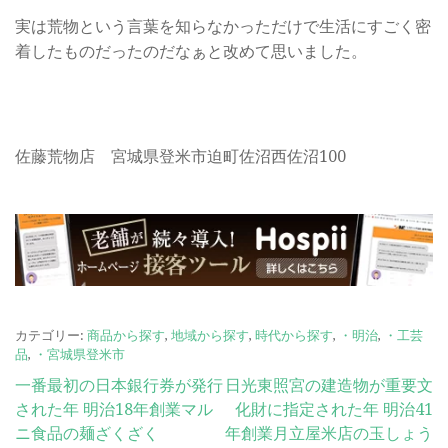
実は荒物という言葉を知らなかっただけで生活にすごく密
着したものだったのだなぁと改めて思いました。
佐藤荒物店 宮城県登米市迫町佐沼西佐沼100
カテゴリー:
商品から探す
,
地域から探す
,
時代から探す
,
・明治
,
・工芸
品
,
・宮城県登米市
投
一番最初の日本銀行券が発行
日光東照宮の建造物が重要文
された年 明治18年創業マル
化財に指定された年 明治41
稿
ニ食品の麺ざくざく
年創業月立屋米店の玉しょう