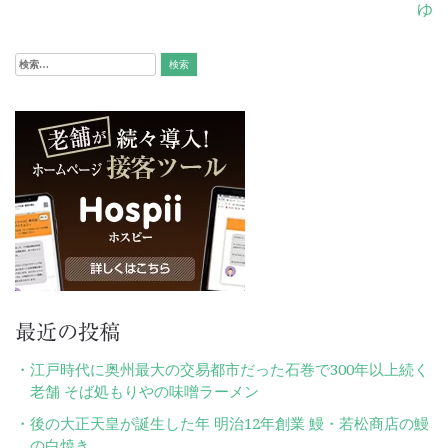
ナ
ゆ
ビ
検
ゲ
索:
ー
シ
ョ
ン
最近の投稿
江戸時代に奥州最大の交易都市だった石巻で300年以上続く
老舗 そば処もりやの味噌ラーメン
後の大正天皇が誕生した年 明治12年創業 鰻・若松商店の鰻
の白焼き