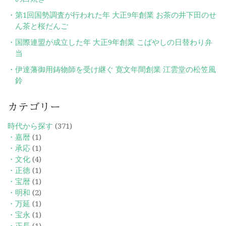
第1回国勢調査が行われた年 大正9年創業 お茶の井下田のせ
ん茶と桜だんご
国際連盟が成立した年 大正9年創業 こばやしの日替わり弁
当
伊達藩御用鋳物師を受け継ぐ 寛文年間創業 江雲堂の松笠風
鈴
カテゴリー
時代から探す
(371)
・嘉暦
(1)
・承応
(1)
・文化
(4)
・正徳
(1)
・宝暦
(1)
・明和
(2)
・万延
(1)
・宝永
(1)
・正長
(1)