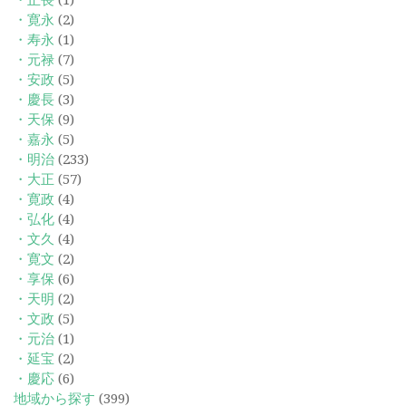
・寛永
(2)
・寿永
(1)
・元禄
(7)
・安政
(5)
・慶長
(3)
・天保
(9)
・嘉永
(5)
・明治
(233)
・大正
(57)
・寛政
(4)
・弘化
(4)
・文久
(4)
・寛文
(2)
・享保
(6)
・天明
(2)
・文政
(5)
・元治
(1)
・延宝
(2)
・慶応
(6)
地域から探す
(399)