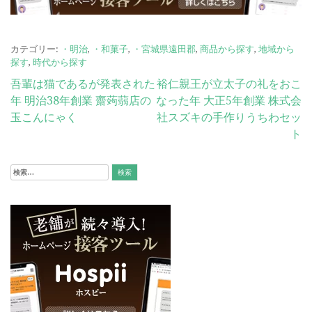
カテゴリー:
・明治
,
・和菓子
,
・宮城県遠田郡
,
商品から探す
,
地域から
探す
,
時代から探す
投
吾輩は猫であるが発表された
裕仁親王が立太子の礼をおこ
年 明治38年創業 齋蒟蒻店の
なった年 大正5年創業 株式会
稿
玉こんにゃく
社スズキの手作りうちわセッ
ナ
ト
ビ
検
ゲ
索:
ー
シ
ョ
ン