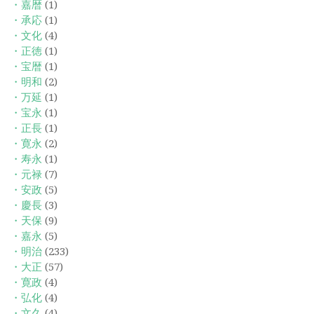
・嘉暦
(1)
・承応
(1)
・文化
(4)
・正徳
(1)
・宝暦
(1)
・明和
(2)
・万延
(1)
・宝永
(1)
・正長
(1)
・寛永
(2)
・寿永
(1)
・元禄
(7)
・安政
(5)
・慶長
(3)
・天保
(9)
・嘉永
(5)
・明治
(233)
・大正
(57)
・寛政
(4)
・弘化
(4)
・文久
(4)