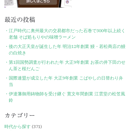
最近の投稿
江戸時代に奥州最大の交易都市だった石巻で300年以上続く
老舗 そば処もりやの味噌ラーメン
後の大正天皇が誕生した年 明治12年創業 鰻・若松商店の鰻
の白焼き
第1回国勢調査が行われた年 大正9年創業 お茶の井下田のせ
ん茶と桜だんご
国際連盟が成立した年 大正9年創業 こばやしの日替わり弁
当
伊達藩御用鋳物師を受け継ぐ 寛文年間創業 江雲堂の松笠風
鈴
カテゴリー
時代から探す
(371)