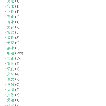
・万延
(1)
・宝永
(1)
・正長
(1)
・寛永
(2)
・寿永
(1)
・元禄
(7)
・安政
(5)
・慶長
(3)
・天保
(9)
・嘉永
(5)
・明治
(233)
・大正
(57)
・寛政
(4)
・弘化
(4)
・文久
(4)
・寛文
(2)
・享保
(6)
・天明
(2)
・文政
(5)
・元治
(1)
・延宝
(2)