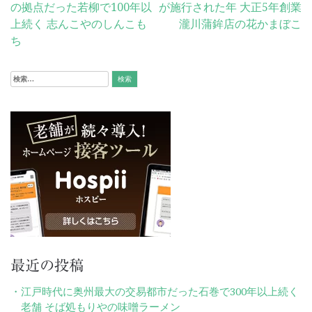
の拠点だった若柳で100年以
が施行された年 大正5年創業
稿
上続く 志んこやのしんこも
瀧川蒲鉾店の花かまぼこ
ナ
ち
ビ
検
ゲ
索:
ー
シ
ョ
ン
最近の投稿
江戸時代に奥州最大の交易都市だった石巻で300年以上続く
老舗 そば処もりやの味噌ラーメン