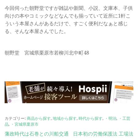
今回伺った朝野堂ですが雑誌や新聞、小説、文庫本、子供
向けの本やコミックなどなんでも揃っていて近所に1軒こ
ういう本屋さんがあるだけで、すごく便利だなぁと感じ
る、そんな本屋さんでした。
朝野堂 宮城県栗原市若柳川北中町48
カテゴリー:
商品から探す
,
地域から探す
,
時代から探す
,
・明治
,
・工芸
品
,
・宮城県栗原市
投
藩政時代は石巻との川船交通
日本初の労働保護法 工場法