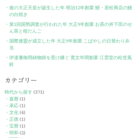
後の大正天皇が誕生した年 明治12年創業 鰻・若松商店の鰻
の白焼き
第1回国勢調査が行われた年 大正9年創業 お茶の井下田のせ
ん茶と桜だんご
国際連盟が成立した年 大正9年創業 こばやしの日替わり弁
当
伊達藩御用鋳物師を受け継ぐ 寛文年間創業 江雲堂の松笠風
鈴
カテゴリー
時代から探す
(371)
・嘉暦
(1)
・承応
(1)
・文化
(4)
・正徳
(1)
・宝暦
(1)
・明和
(2)