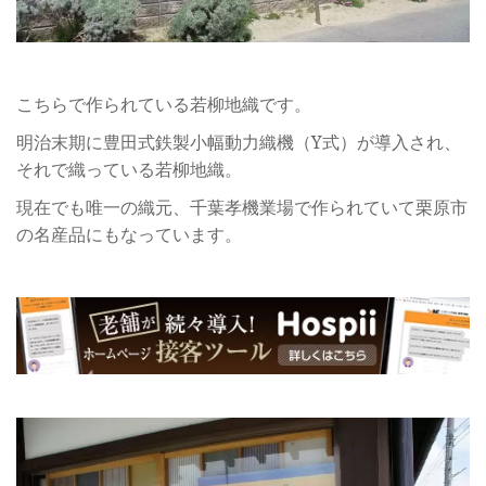
こちらで作られている若柳地織です。
明治末期に豊田式鉄製小幅動力織機（Y式）が導入され、
それで織っている若柳地織。
現在でも唯一の織元、千葉孝機業場で作られていて栗原市
の名産品にもなっています。