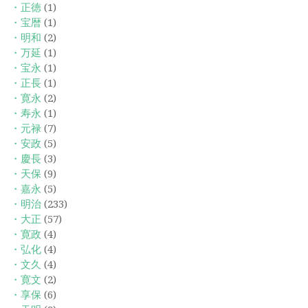
・正徳
(1)
・宝暦
(1)
・明和
(2)
・万延
(1)
・宝永
(1)
・正長
(1)
・寛永
(2)
・寿永
(1)
・元禄
(7)
・安政
(5)
・慶長
(3)
・天保
(9)
・嘉永
(5)
・明治
(233)
・大正
(57)
・寛政
(4)
・弘化
(4)
・文久
(4)
・寛文
(2)
・享保
(6)