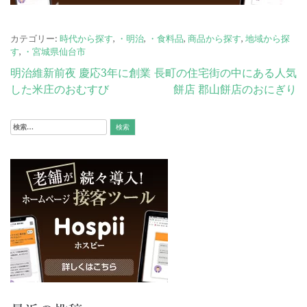
カテゴリー:
時代から探す
,
・明治
,
・食料品
,
商品から探す
,
地域から探
す
,
・宮城県仙台市
投
明治維新前夜 慶応3年に創業
長町の住宅街の中にある人気
した米庄のおむすび
餅店 郡山餅店のおにぎり
稿
ナ
検
ビ
索:
ゲ
ー
シ
ョ
ン