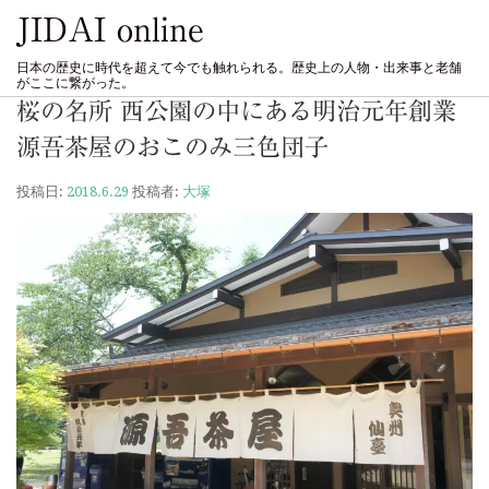
JIDAI online
日本の歴史に時代を超えて今でも触れられる。歴史上の人物・出来事と老舗
がここに繋がった。
桜の名所 西公園の中にある明治元年創業
源吾茶屋のおこのみ三色団子
投稿日:
2018.6.29
投稿者:
大塚