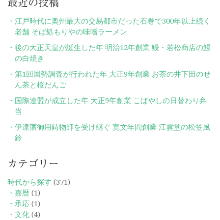
最近の投稿
江戸時代に奥州最大の交易都市だった石巻で300年以上続く
老舗 そば処もりやの味噌ラーメン
後の大正天皇が誕生した年 明治12年創業 鰻・若松商店の鰻
の白焼き
第1回国勢調査が行われた年 大正9年創業 お茶の井下田のせ
ん茶と桜だんご
国際連盟が成立した年 大正9年創業 こばやしの日替わり弁
当
伊達藩御用鋳物師を受け継ぐ 寛文年間創業 江雲堂の松笠風
鈴
カテゴリー
時代から探す
(371)
・嘉暦
(1)
・承応
(1)
・文化
(4)