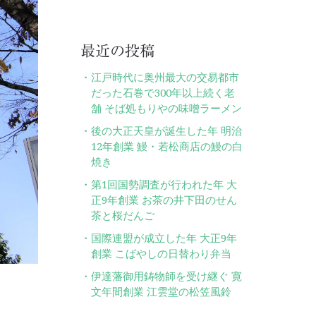
最近の投稿
江戸時代に奥州最大の交易都市
だった石巻で300年以上続く老
舗 そば処もりやの味噌ラーメン
後の大正天皇が誕生した年 明治
12年創業 鰻・若松商店の鰻の白
焼き
第1回国勢調査が行われた年 大
正9年創業 お茶の井下田のせん
茶と桜だんご
国際連盟が成立した年 大正9年
創業 こばやしの日替わり弁当
伊達藩御用鋳物師を受け継ぐ 寛
文年間創業 江雲堂の松笠風鈴