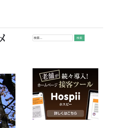
メ
検
索: