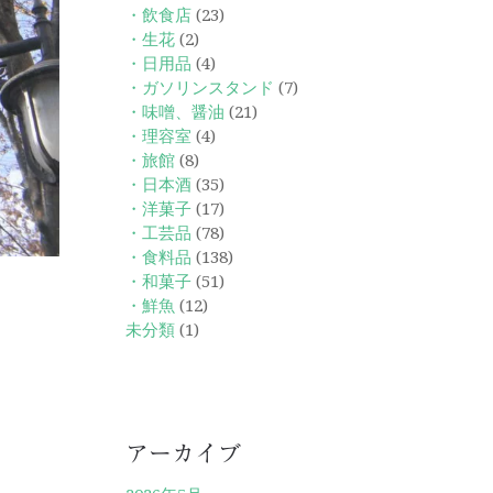
・飲食店
(23)
・生花
(2)
・日用品
(4)
・ガソリンスタンド
(7)
・味噌、醤油
(21)
・理容室
(4)
・旅館
(8)
・日本酒
(35)
・洋菓子
(17)
・工芸品
(78)
・食料品
(138)
・和菓子
(51)
・鮮魚
(12)
未分類
(1)
アーカイブ