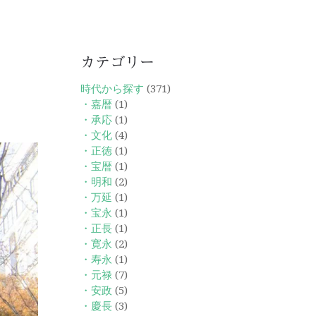
カテゴリー
時代から探す
(371)
・嘉暦
(1)
・承応
(1)
・文化
(4)
・正徳
(1)
・宝暦
(1)
・明和
(2)
・万延
(1)
・宝永
(1)
・正長
(1)
・寛永
(2)
・寿永
(1)
・元禄
(7)
・安政
(5)
・慶長
(3)