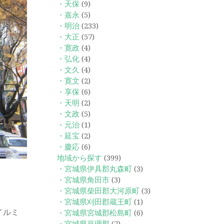
・天保
(9)
・嘉永
(5)
・明治
(233)
・大正
(57)
・寛政
(4)
・弘化
(4)
・文久
(4)
・寛文
(2)
・享保
(6)
・天明
(2)
・文政
(5)
・元治
(1)
・延宝
(2)
・慶応
(6)
地域から探す
(399)
・宮城県伊具郡丸森町
(3)
・宮城県角田市
(3)
・宮城県柴田郡大河原町
(3)
・宮城県刈田郡蔵王町
(1)
イルミ
・宮城県宮城郡松島町
(6)