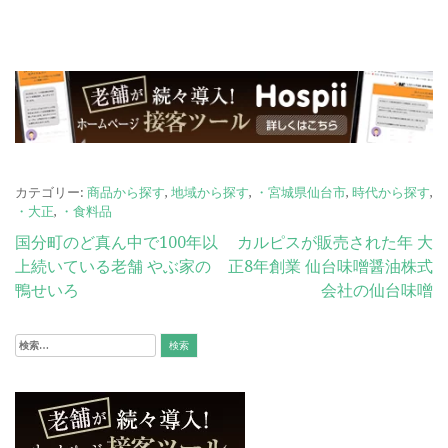
カテゴリー:
商品から探す
,
地域から探す
,
・宮城県仙台市
,
時代から探す
,
・大正
,
・食料品
投
国分町のど真ん中で100年以
カルピスが販売された年 大
上続いている老舗 やぶ家の
正8年創業 仙台味噌醤油株式
稿
鴨せいろ
会社の仙台味噌
ナ
ビ
検
索:
ゲ
ー
シ