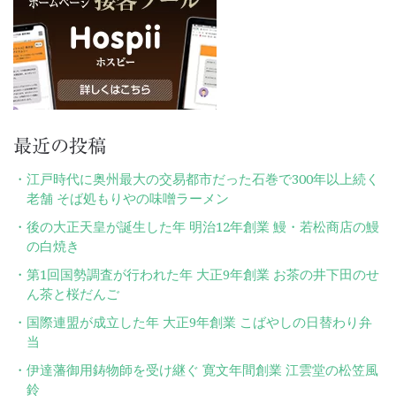
ョ
ン
最近の投稿
江戸時代に奥州最大の交易都市だった石巻で300年以上続く
老舗 そば処もりやの味噌ラーメン
後の大正天皇が誕生した年 明治12年創業 鰻・若松商店の鰻
の白焼き
第1回国勢調査が行われた年 大正9年創業 お茶の井下田のせ
ん茶と桜だんご
国際連盟が成立した年 大正9年創業 こばやしの日替わり弁
当
伊達藩御用鋳物師を受け継ぐ 寛文年間創業 江雲堂の松笠風
鈴