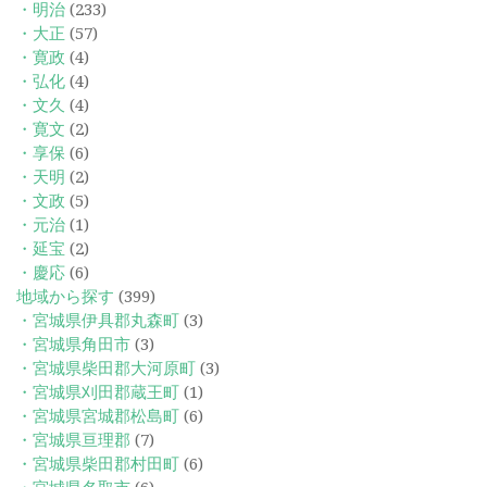
・明治
(233)
・大正
(57)
・寛政
(4)
・弘化
(4)
・文久
(4)
・寛文
(2)
・享保
(6)
・天明
(2)
・文政
(5)
・元治
(1)
・延宝
(2)
・慶応
(6)
地域から探す
(399)
・宮城県伊具郡丸森町
(3)
・宮城県角田市
(3)
・宮城県柴田郡大河原町
(3)
・宮城県刈田郡蔵王町
(1)
・宮城県宮城郡松島町
(6)
・宮城県亘理郡
(7)
・宮城県柴田郡村田町
(6)