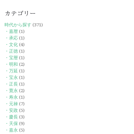
カテゴリー
時代から探す
(371)
・嘉暦
(1)
・承応
(1)
・文化
(4)
・正徳
(1)
・宝暦
(1)
・明和
(2)
・万延
(1)
・宝永
(1)
・正長
(1)
・寛永
(2)
・寿永
(1)
・元禄
(7)
・安政
(5)
・慶長
(3)
・天保
(9)
・嘉永
(5)