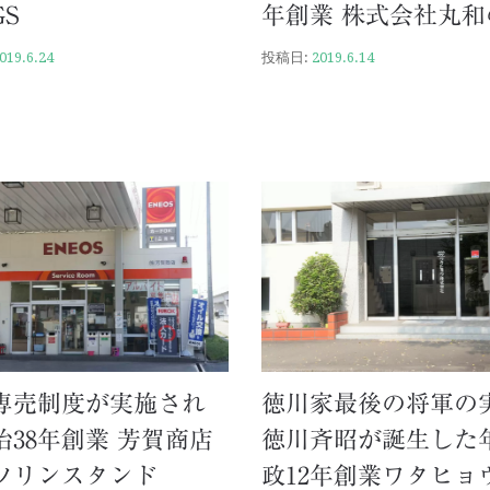
GS
年創業 株式会社丸和
019.6.24
投稿日:
2019.6.14
専売制度が実施され
徳川家最後の将軍の
治38年創業 芳賀商店
徳川斉昭が誕生した年
ソリンスタンド
政12年創業ワタヒョ