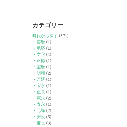
カテゴリー
時代から探す
(371)
・嘉暦
(1)
・承応
(1)
・文化
(4)
・正徳
(1)
・宝暦
(1)
・明和
(2)
・万延
(1)
・宝永
(1)
・正長
(1)
・寛永
(2)
・寿永
(1)
・元禄
(7)
・安政
(5)
・慶長
(3)