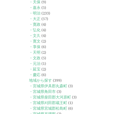
・天保
(9)
・嘉永
(5)
・明治
(233)
・大正
(57)
・寛政
(4)
・弘化
(4)
・文久
(4)
・寛文
(2)
・享保
(6)
・天明
(2)
・文政
(5)
・元治
(1)
・延宝
(2)
・慶応
(6)
地域から探す
(399)
・宮城県伊具郡丸森町
(3)
・宮城県角田市
(3)
・宮城県柴田郡大河原町
(3)
・宮城県刈田郡蔵王町
(1)
・宮城県宮城郡松島町
(6)