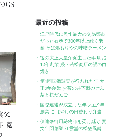
のGS
最近の投稿
江戸時代に奥州最大の交易都市
だった石巻で300年以上続く老
舗 そば処もりやの味噌ラーメン
後の大正天皇が誕生した年 明治
12年創業 鰻・若松商店の鰻の白
焼き
第1回国勢調査が行われた年 大
正9年創業 お茶の井下田のせん
茶と桜だんご
国際連盟が成立した年 大正9年
創業 こばやしの日替わり弁当
実父
伊達藩御用鋳物師を受け継ぐ 寛
 寛
文年間創業 江雲堂の松笠風鈴
ウ