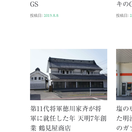
GS
キの
投稿日:
2019.8.8
投稿日:
2
第11代将軍徳川家斉が将
塩の
軍に就任した年 天明7年創
た明
業 鶴見屋商店
のガ