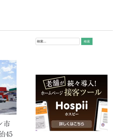
検
索:
ン市
治45