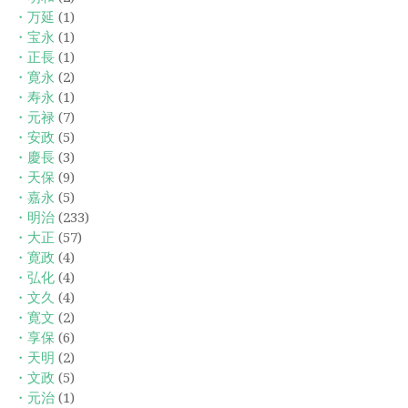
・万延
(1)
・宝永
(1)
・正長
(1)
・寛永
(2)
・寿永
(1)
・元禄
(7)
・安政
(5)
・慶長
(3)
・天保
(9)
・嘉永
(5)
・明治
(233)
・大正
(57)
・寛政
(4)
・弘化
(4)
・文久
(4)
・寛文
(2)
・享保
(6)
・天明
(2)
・文政
(5)
・元治
(1)