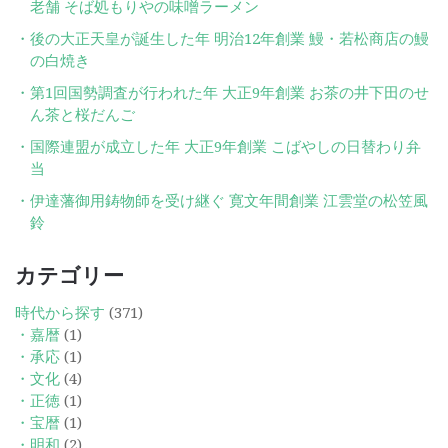
老舗 そば処もりやの味噌ラーメン
後の大正天皇が誕生した年 明治12年創業 鰻・若松商店の鰻
の白焼き
第1回国勢調査が行われた年 大正9年創業 お茶の井下田のせ
ん茶と桜だんご
国際連盟が成立した年 大正9年創業 こばやしの日替わり弁
当
伊達藩御用鋳物師を受け継ぐ 寛文年間創業 江雲堂の松笠風
鈴
カテゴリー
時代から探す
(371)
・嘉暦
(1)
・承応
(1)
・文化
(4)
・正徳
(1)
・宝暦
(1)
・明和
(2)