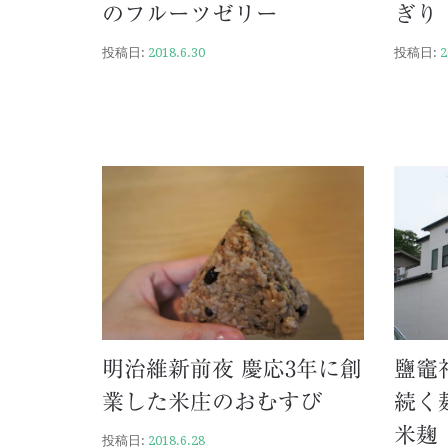
のフルーツゼリー
ぎり
投稿日:
2018.6.30
投稿日:
2
明治維新前夜 慶応3年に創
鹽竈
業した米庄のおむすび
続く
米麹
投稿日:
2018.6.28