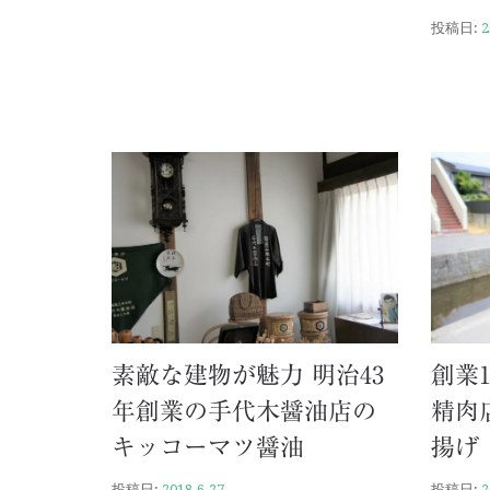
投稿日:
2
素敵な建物が魅力 明治43
創業
年創業の手代木醤油店の
精肉
キッコーマツ醤油
揚げ
投稿日:
2018.6.27
投稿日:
2