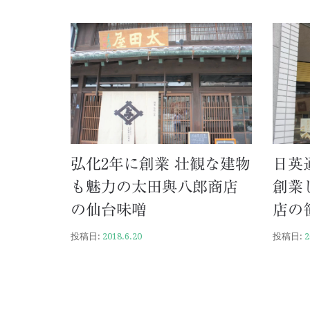
弘化2年に創業 壮観な建物
日英
も魅力の太田與八郎商店
創業
の仙台味噌
店の
投稿日:
2018.6.20
投稿日:
2