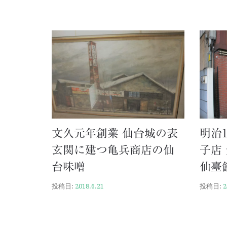
文久元年創業 仙台城の表
明治
玄関に建つ亀兵商店の仙
子店
台味噌
仙臺
投稿日:
2018.6.21
投稿日:
2