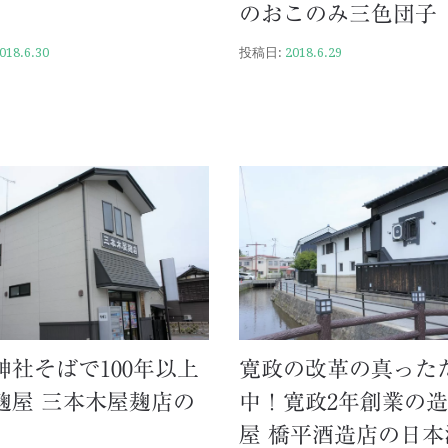
のおこのみ三色団子
018.6.30
投稿日:
2018.6.29
神社そばで100年以上
寛政の改革の真った
麹屋 三本木屋麹店の
中！寛政2年創業の
屋 橋平酒造店の日本