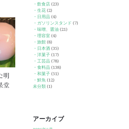
・飲食店
(23)
・生花
(2)
・日用品
(4)
・ガソリンスタンド
(7)
・味噌、醤油
(21)
・理容室
(4)
・旅館
(8)
・日本酒
(35)
・洋菓子
(17)
・工芸品
(78)
・食料品
(138)
・和菓子
(51)
た明
・鮮魚
(12)
果堂
未分類
(1)
アーカイブ