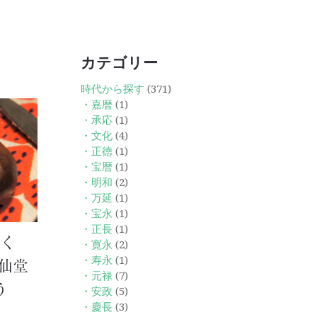
カテゴリー
時代から探す
(371)
・嘉暦
(1)
・承応
(1)
・文化
(4)
・正徳
(1)
・宝暦
(1)
・明和
(2)
・万延
(1)
・宝永
(1)
・正長
(1)
続く
・寛永
(2)
・寿永
(1)
仙堂
・元禄
(7)
う
・安政
(5)
・慶長
(3)