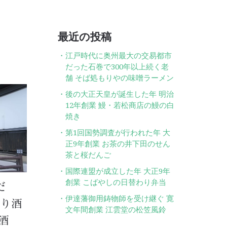
ン
最近の投稿
江戸時代に奥州最大の交易都市
だった石巻で300年以上続く老
舗 そば処もりやの味噌ラーメン
後の大正天皇が誕生した年 明治
12年創業 鰻・若松商店の鰻の白
焼き
第1回国勢調査が行われた年 大
正9年創業 お茶の井下田のせん
茶と桜だんご
国際連盟が成立した年 大正9年
創業 こばやしの日替わり弁当
だ
伊達藩御用鋳物師を受け継ぐ 寛
造り酒
文年間創業 江雲堂の松笠風鈴
酒