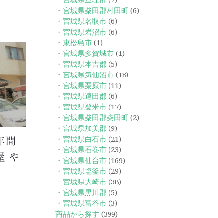
・宮城県亘理郡
(7)
・宮城県柴田郡村田町
(6)
・宮城県名取市
(6)
・宮城県岩沼市
(6)
・東松島市
(1)
・宮城県多賀城市
(1)
・宮城県本吉郡
(5)
・宮城県気仙沼市
(18)
・宮城県栗原市
(11)
・宮城県遠田郡
(6)
・宮城県登米市
(17)
・宮城県柴田郡柴田町
(2)
・宮城県加美郡
(9)
・宮城県白石市
(21)
年間
・宮城県石巻市
(23)
 や
・宮城県仙台市
(169)
・宮城県塩釜市
(29)
・宮城県大崎市
(38)
・宮城県黒川郡
(5)
・宮城県富谷市
(3)
商品から探す
(399)