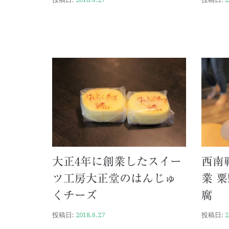
大正4年に創業したスイー
西南
ツ工房大正堂のはんじゅ
業 
くチーズ
腐
投稿日:
2018.6.27
投稿日:
2