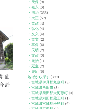
・天保
(9)
・嘉永
(5)
・明治
(233)
・大正
(57)
・寛政
(4)
・弘化
(4)
・文久
(4)
・寛文
(2)
・享保
(6)
・天明
(2)
・文政
(5)
・元治
(1)
・延宝
(2)
・慶応
(6)
 仙
地域から探す
(399)
・宮城県伊具郡丸森町
(3)
今野
・宮城県角田市
(3)
・宮城県柴田郡大河原町
(3)
・宮城県刈田郡蔵王町
(1)
・宮城県宮城郡松島町
(6)