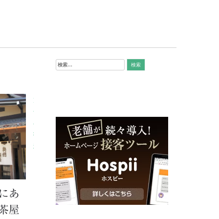
検
索:
投
過
去
稿
の
ナ
投
ビ
稿
ゲ
ー
にあ
シ
茶屋
ョ