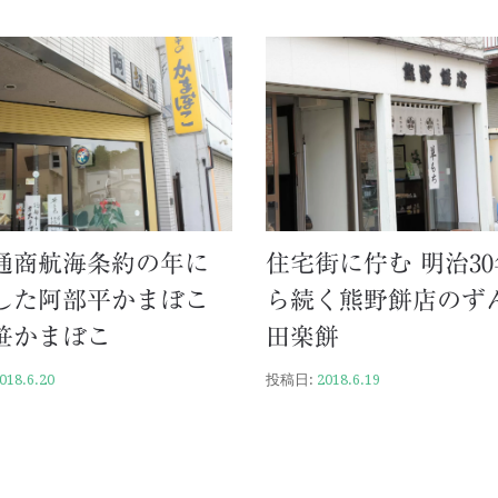
通商航海条約の年に
住宅街に佇む 明治3
した阿部平かまぼこ
ら続く熊野餅店のず
笹かまぼこ
田楽餅
018.6.20
投稿日:
2018.6.19