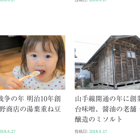
戦争の年 明治10年創
山手線開通の年に創業
粟野商店の湯葉重ね豆
台味噌、醤油の老舗 
醸造のミソルト
018.6.27
投稿日:
2018.6.27