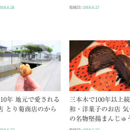
018.6.28
投稿日:
2018.6.27
110年 地元で愛される
三本木で100年以上
店 とり菊商店のから
和・洋菓子のお店 気
の名物堅揚まんじゅ
018.6.27
投稿日:
2018.6.27