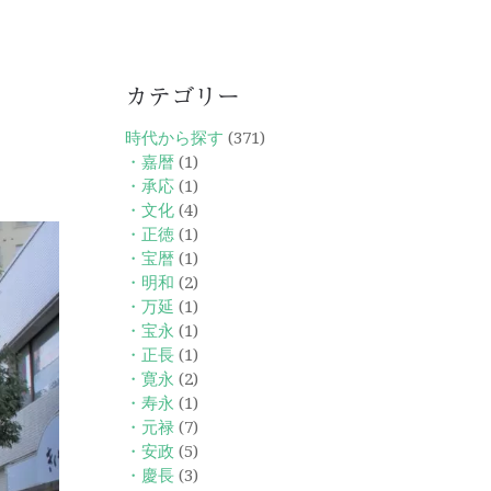
カテゴリー
時代から探す
(371)
・嘉暦
(1)
・承応
(1)
・文化
(4)
・正徳
(1)
・宝暦
(1)
・明和
(2)
・万延
(1)
・宝永
(1)
・正長
(1)
・寛永
(2)
・寿永
(1)
・元禄
(7)
・安政
(5)
・慶長
(3)