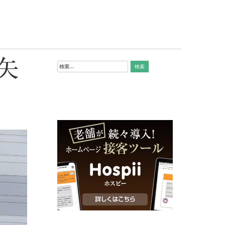
矢
検
索: