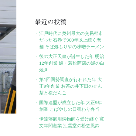
最近の投稿
江戸時代に奥州最大の交易都市
だった石巻で300年以上続く老
舗 そば処もりやの味噌ラーメン
後の大正天皇が誕生した年 明治
12年創業 鰻・若松商店の鰻の白
焼き
第1回国勢調査が行われた年 大
正9年創業 お茶の井下田のせん
茶と桜だんご
国際連盟が成立した年 大正9年
創業 こばやしの日替わり弁当
伊達藩御用鋳物師を受け継ぐ 寛
文年間創業 江雲堂の松笠風鈴