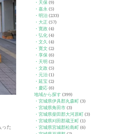
・天保
(9)
・嘉永
(5)
・明治
(233)
・大正
(57)
・寛政
(4)
・弘化
(4)
・文久
(4)
・寛文
(2)
・享保
(6)
・天明
(2)
・文政
(5)
・元治
(1)
・延宝
(2)
・慶応
(6)
地域から探す
(399)
・宮城県伊具郡丸森町
(3)
・宮城県角田市
(3)
・宮城県柴田郡大河原町
(3)
・宮城県刈田郡蔵王町
(1)
入った
・宮城県宮城郡松島町
(6)