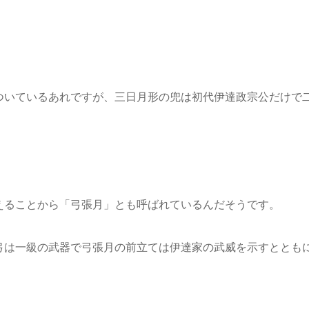
ついているあれですが、三日月形の兜は初代伊達政宗公だけで
えることから「弓張月」とも呼ばれているんだそうです。
弓は一級の武器で弓張月の前立ては伊達家の武威を示すととも