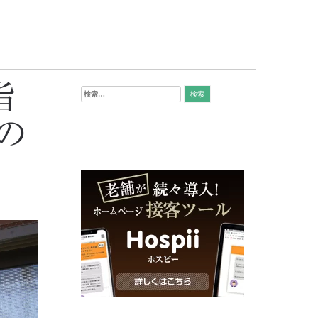
指
検
索:
の