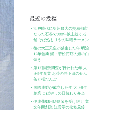
最近の投稿
江戸時代に奥州最大の交易都市
だった石巻で300年以上続く老
舗 そば処もりやの味噌ラーメン
後の大正天皇が誕生した年 明治
12年創業 鰻・若松商店の鰻の白
焼き
第1回国勢調査が行われた年 大
正9年創業 お茶の井下田のせん
茶と桜だんご
国際連盟が成立した年 大正9年
創業 こばやしの日替わり弁当
伊達藩御用鋳物師を受け継ぐ 寛
文年間創業 江雲堂の松笠風鈴