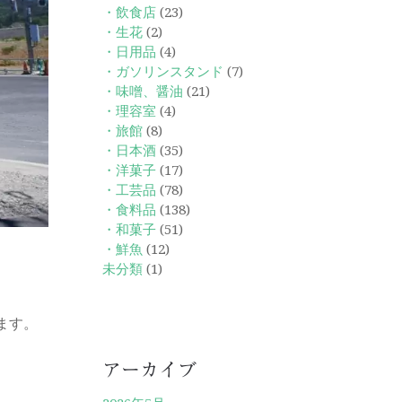
・飲食店
(23)
・生花
(2)
・日用品
(4)
・ガソリンスタンド
(7)
・味噌、醤油
(21)
・理容室
(4)
・旅館
(8)
・日本酒
(35)
・洋菓子
(17)
・工芸品
(78)
・食料品
(138)
・和菓子
(51)
・鮮魚
(12)
未分類
(1)
ます。
アーカイブ