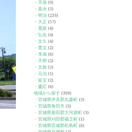
・天保
(9)
・嘉永
(5)
・明治
(233)
・大正
(57)
・寛政
(4)
・弘化
(4)
・文久
(4)
・寛文
(2)
・享保
(6)
・天明
(2)
・文政
(5)
・元治
(1)
・延宝
(2)
・慶応
(6)
地域から探す
(399)
・宮城県伊具郡丸森町
(3)
・宮城県角田市
(3)
・宮城県柴田郡大河原町
(3)
・宮城県刈田郡蔵王町
(1)
・宮城県宮城郡松島町
(6)