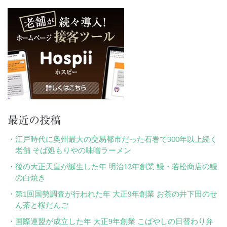
ー
シ
ョ
ン
最近の投稿
江戸時代に奥州最大の交易都市だった石巻で300年以上続く
老舗 そば処もりやの味噌ラーメン
後の大正天皇が誕生した年 明治12年創業 鰻・若松商店の鰻
の白焼き
第1回国勢調査が行われた年 大正9年創業 お茶の井下田のせ
ん茶と桜だんご
国際連盟が成立した年 大正9年創業 こばやしの日替わり弁