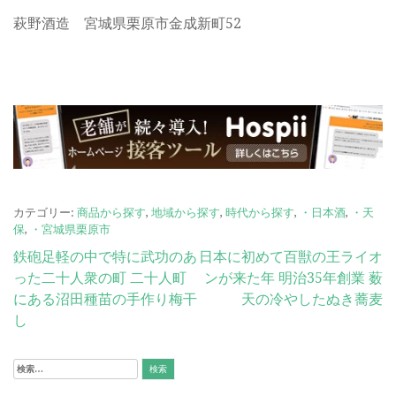
萩野酒造 宮城県栗原市金成新町52
カテゴリー:
商品から探す
,
地域から探す
,
時代から探す
,
・日本酒
,
・天
保
,
・宮城県栗原市
投
鉄砲足軽の中で特に武功のあ
日本に初めて百獣の王ライオ
った二十人衆の町 二十人町
ンが来た年 明治35年創業 薮
稿
にある沼田種苗の手作り梅干
天の冷やしたぬき蕎麦
ナ
し
ビ
検
ゲ
索: