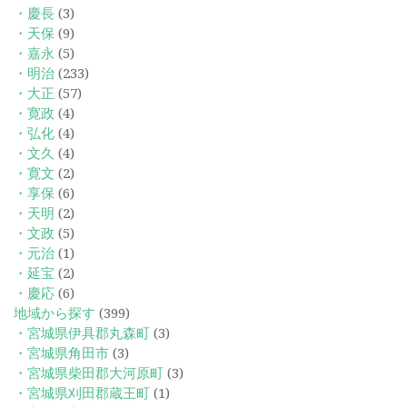
・慶長
(3)
・天保
(9)
・嘉永
(5)
・明治
(233)
・大正
(57)
・寛政
(4)
・弘化
(4)
・文久
(4)
・寛文
(2)
・享保
(6)
・天明
(2)
・文政
(5)
・元治
(1)
・延宝
(2)
・慶応
(6)
地域から探す
(399)
・宮城県伊具郡丸森町
(3)
・宮城県角田市
(3)
・宮城県柴田郡大河原町
(3)
・宮城県刈田郡蔵王町
(1)