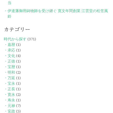
当
伊達藩御用鋳物師を受け継ぐ 寛文年間創業 江雲堂の松笠風
鈴
カテゴリー
時代から探す
(371)
・嘉暦
(1)
・承応
(1)
・文化
(4)
・正徳
(1)
・宝暦
(1)
・明和
(2)
・万延
(1)
・宝永
(1)
・正長
(1)
・寛永
(2)
・寿永
(1)
・元禄
(7)
・安政
(5)