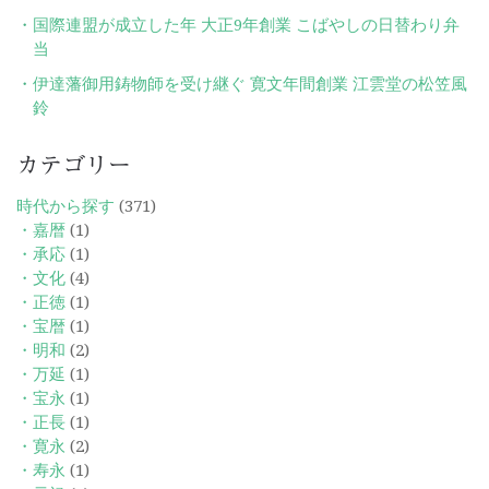
国際連盟が成立した年 大正9年創業 こばやしの日替わり弁
当
伊達藩御用鋳物師を受け継ぐ 寛文年間創業 江雲堂の松笠風
鈴
カテゴリー
時代から探す
(371)
・嘉暦
(1)
・承応
(1)
・文化
(4)
・正徳
(1)
・宝暦
(1)
・明和
(2)
・万延
(1)
・宝永
(1)
・正長
(1)
・寛永
(2)
・寿永
(1)