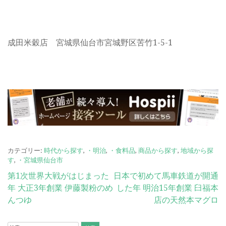
成田米穀店 宮城県仙台市宮城野区苦竹1-5-1
カテゴリー:
時代から探す
,
・明治
,
・食料品
,
商品から探す
,
地域から探
す
,
・宮城県仙台市
投
第1次世界大戦がはじまった
日本で初めて馬車鉄道が開通
年 大正3年創業 伊藤製粉のめ
した年 明治15年創業 臼福本
稿
んつゆ
店の天然本マグロ
ナ