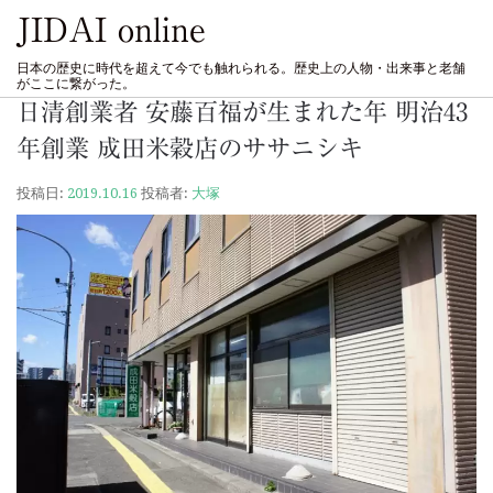
JIDAI online
日本の歴史に時代を超えて今でも触れられる。歴史上の人物・出来事と老舗
がここに繋がった。
日清創業者 安藤百福が生まれた年 明治43
年創業 成田米穀店のササニシキ
投稿日:
2019.10.16
投稿者:
大塚