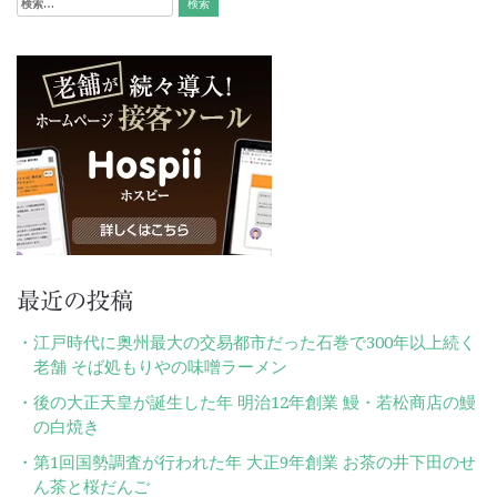
ビ
検
索:
ゲ
ー
シ
ョ
ン
最近の投稿
江戸時代に奥州最大の交易都市だった石巻で300年以上続く
老舗 そば処もりやの味噌ラーメン
後の大正天皇が誕生した年 明治12年創業 鰻・若松商店の鰻
の白焼き
第1回国勢調査が行われた年 大正9年創業 お茶の井下田のせ
ん茶と桜だんご