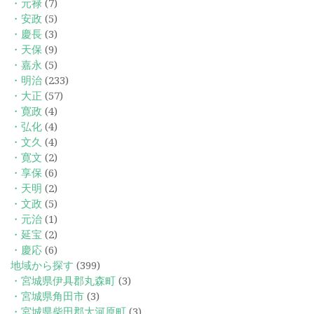
・元禄
(7)
・安政
(5)
・慶長
(3)
・天保
(9)
・嘉永
(5)
・明治
(233)
・大正
(57)
・寛政
(4)
・弘化
(4)
・文久
(4)
・寛文
(2)
・享保
(6)
・天明
(2)
・文政
(5)
・元治
(1)
・延宝
(2)
・慶応
(6)
地域から探す
(399)
・宮城県伊具郡丸森町
(3)
・宮城県角田市
(3)
・宮城県柴田郡大河原町
(3)