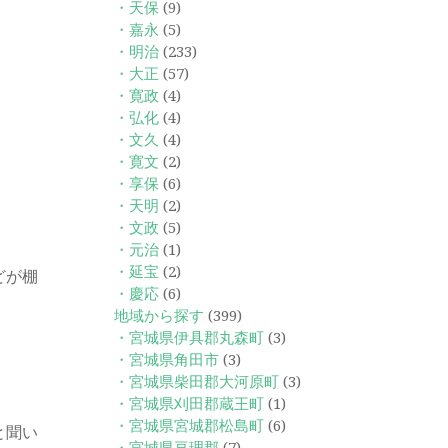
・天保
(9)
・嘉永
(5)
・明治
(233)
・大正
(57)
・寛政
(4)
・弘化
(4)
・文久
(4)
・寛文
(2)
・享保
(6)
・天明
(2)
・文政
(5)
・元治
(1)
・延宝
(2)
どが棚
・慶応
(6)
地域から探す
(399)
・宮城県伊具郡丸森町
(3)
・宮城県角田市
(3)
・宮城県柴田郡大河原町
(3)
・宮城県刈田郡蔵王町
(1)
・宮城県宮城郡松島町
(6)
と聞い