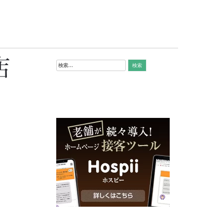
店
検
索: