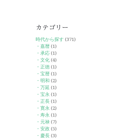
カテゴリー
時代から探す
(371)
・嘉暦
(1)
・承応
(1)
・文化
(4)
・正徳
(1)
・宝暦
(1)
・明和
(2)
・万延
(1)
・宝永
(1)
・正長
(1)
・寛永
(2)
・寿永
(1)
・元禄
(7)
・安政
(5)
・慶長
(3)