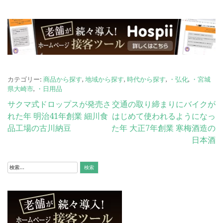
カテゴリー:
商品から探す
,
地域から探す
,
時代から探す
,
・弘化
,
・宮城
県大崎市
,
・日用品
投
サクマ式ドロップスが発売さ
交通の取り締まりにバイクが
れた年 明治41年創業 細川食
はじめて使われるようになっ
稿
品工場の古川納豆
た年 大正7年創業 寒梅酒造の
ナ
日本酒
ビ
検
ゲ
索:
ー
シ
ョ