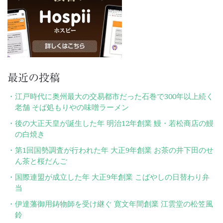
ン
最近の投稿
江戸時代に奥州最大の交易都市だった石巻で300年以上続く
老舗 そば処もりやの味噌ラーメン
後の大正天皇が誕生した年 明治12年創業 鰻・若松商店の鰻
の白焼き
第1回国勢調査が行われた年 大正9年創業 お茶の井下田のせ
ん茶と桜だんご
国際連盟が成立した年 大正9年創業 こばやしの日替わり弁
当
伊達藩御用鋳物師を受け継ぐ 寛文年間創業 江雲堂の松笠風
鈴