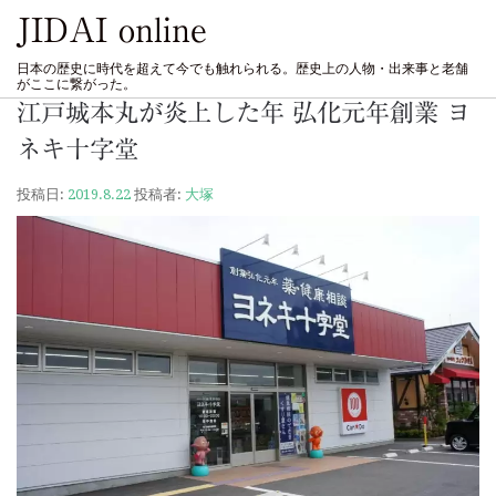
JIDAI online
日本の歴史に時代を超えて今でも触れられる。歴史上の人物・出来事と老舗
がここに繋がった。
江戸城本丸が炎上した年 弘化元年創業 ヨ
ネキ十字堂
投稿日:
2019.8.22
投稿者:
大塚