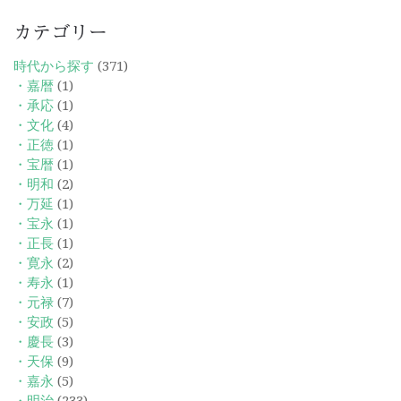
カテゴリー
時代から探す
(371)
・嘉暦
(1)
・承応
(1)
・文化
(4)
・正徳
(1)
・宝暦
(1)
・明和
(2)
・万延
(1)
・宝永
(1)
・正長
(1)
・寛永
(2)
・寿永
(1)
・元禄
(7)
・安政
(5)
・慶長
(3)
・天保
(9)
・嘉永
(5)
・明治
(233)