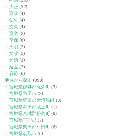
・大正
(57)
・寛政
(4)
・弘化
(4)
・文久
(4)
・寛文
(2)
・享保
(6)
・天明
(2)
・文政
(5)
・元治
(1)
・延宝
(2)
・慶応
(6)
地域から探す
(399)
・宮城県伊具郡丸森町
(3)
・宮城県角田市
(3)
・宮城県柴田郡大河原町
(3)
・宮城県刈田郡蔵王町
(1)
・宮城県宮城郡松島町
(6)
・宮城県亘理郡
(7)
・宮城県柴田郡村田町
(6)
・宮城県名取市
(6)