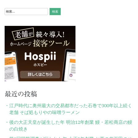
ナ
検
ビ
索:
ゲ
ー
シ
ョ
ン
最近の投稿
江戸時代に奥州最大の交易都市だった石巻で300年以上続く
老舗 そば処もりやの味噌ラーメン
後の大正天皇が誕生した年 明治12年創業 鰻・若松商店の鰻
の白焼き