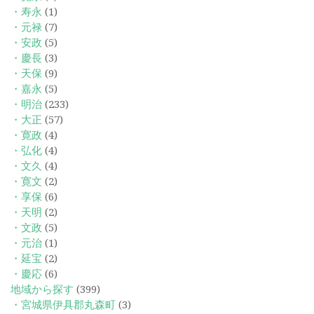
・寿永
(1)
・元禄
(7)
・安政
(5)
・慶長
(3)
・天保
(9)
・嘉永
(5)
・明治
(233)
・大正
(57)
・寛政
(4)
・弘化
(4)
・文久
(4)
・寛文
(2)
・享保
(6)
・天明
(2)
・文政
(5)
・元治
(1)
・延宝
(2)
・慶応
(6)
地域から探す
(399)
・宮城県伊具郡丸森町
(3)