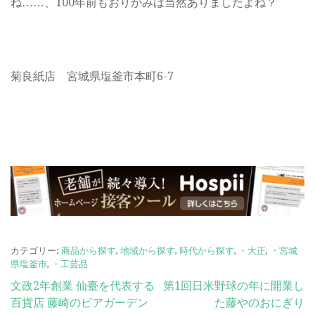
ね……、100年前もおりがみは当然ありましたよね？
菊良紙店 宮城県塩釜市本町6-7
カテゴリー:
商品から探す
,
地域から探す
,
時代から探す
,
・大正
,
・宮城
県塩釜市
,
・工芸品
投
文政2年創業 仙臺を代表する
第1回日米野球の年に開業し
百貨店 藤崎のビアガーデン
た藤やのおにぎり
稿