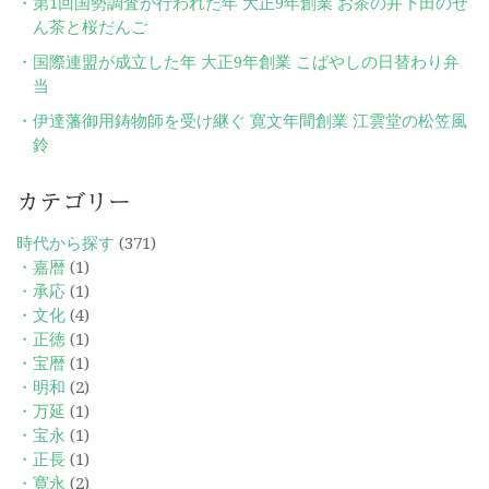
第1回国勢調査が行われた年 大正9年創業 お茶の井下田のせ
ん茶と桜だんご
国際連盟が成立した年 大正9年創業 こばやしの日替わり弁
当
伊達藩御用鋳物師を受け継ぐ 寛文年間創業 江雲堂の松笠風
鈴
カテゴリー
時代から探す
(371)
・嘉暦
(1)
・承応
(1)
・文化
(4)
・正徳
(1)
・宝暦
(1)
・明和
(2)
・万延
(1)
・宝永
(1)
・正長
(1)
・寛永
(2)