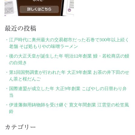
最近の投稿
江戸時代に奥州最大の交易都市だった石巻で300年以上続く
老舗 そば処もりやの味噌ラーメン
後の大正天皇が誕生した年 明治12年創業 鰻・若松商店の鰻
の白焼き
第1回国勢調査が行われた年 大正9年創業 お茶の井下田のせ
ん茶と桜だんご
国際連盟が成立した年 大正9年創業 こばやしの日替わり弁
当
伊達藩御用鋳物師を受け継ぐ 寛文年間創業 江雲堂の松笠風
鈴
カテゴリー