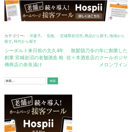
カテゴリー:
・洋菓子
,
・安政
,
・宮城県岩沼市
,
商品から探す
,
地域から
探す
,
時代から探す
投
シーボルト来日前の文久4年
散髪脱刀令の年に創業した
創業 宮城岩沼の老舗酒造 相
佐々木酒造店のクールボジヤ
稿
傳商店の奈良漬け
メロンワイン
ナ
ビ
検
索:
ゲ
ー
シ
ョ
ン