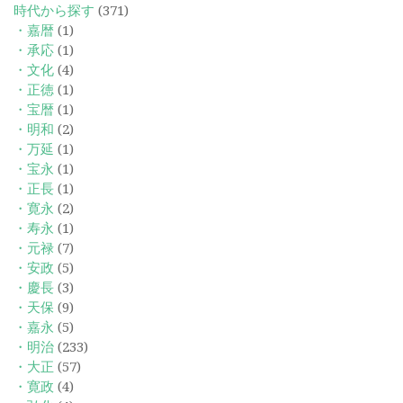
時代から探す
(371)
・嘉暦
(1)
・承応
(1)
・文化
(4)
・正徳
(1)
・宝暦
(1)
・明和
(2)
・万延
(1)
・宝永
(1)
・正長
(1)
・寛永
(2)
・寿永
(1)
・元禄
(7)
・安政
(5)
・慶長
(3)
・天保
(9)
・嘉永
(5)
・明治
(233)
・大正
(57)
・寛政
(4)