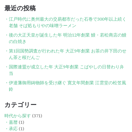
最近の投稿
江戸時代に奥州最大の交易都市だった石巻で300年以上続く
老舗 そば処もりやの味噌ラーメン
後の大正天皇が誕生した年 明治12年創業 鰻・若松商店の鰻
の白焼き
第1回国勢調査が行われた年 大正9年創業 お茶の井下田のせ
ん茶と桜だんご
国際連盟が成立した年 大正9年創業 こばやしの日替わり弁
当
伊達藩御用鋳物師を受け継ぐ 寛文年間創業 江雲堂の松笠風
鈴
カテゴリー
時代から探す
(371)
・嘉暦
(1)
・承応
(1)