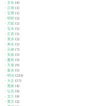
・文化
(4)
・正徳
(1)
・宝暦
(1)
・明和
(2)
・万延
(1)
・宝永
(1)
・正長
(1)
・寛永
(2)
・寿永
(1)
・元禄
(7)
・安政
(5)
・慶長
(3)
・天保
(9)
・嘉永
(5)
・明治
(233)
・大正
(57)
・寛政
(4)
・弘化
(4)
・文久
(4)
・寛文
(2)