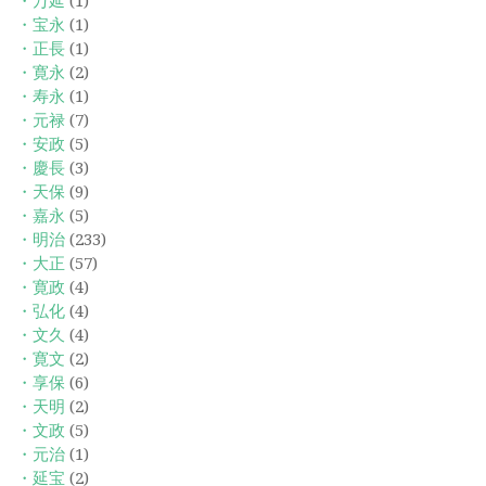
・万延
(1)
・宝永
(1)
・正長
(1)
・寛永
(2)
・寿永
(1)
・元禄
(7)
・安政
(5)
・慶長
(3)
・天保
(9)
・嘉永
(5)
・明治
(233)
・大正
(57)
・寛政
(4)
・弘化
(4)
・文久
(4)
・寛文
(2)
・享保
(6)
・天明
(2)
・文政
(5)
・元治
(1)
・延宝
(2)