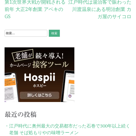
投
第1次世界大戦が開戦される
江戸時代は湯治客で賑わった
前年 大正2年創業 アベキの
川渡温泉にある明治創業 カ
稿
GS
ガ屋のサイコロ
ナ
ビ
検
索:
ゲ
ー
シ
ョ
ン
最近の投稿
江戸時代に奥州最大の交易都市だった石巻で300年以上続く
老舗 そば処もりやの味噌ラーメン