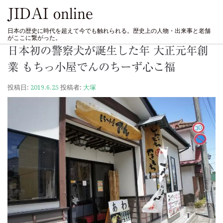
JIDAI online
日本の歴史に時代を超えて今でも触れられる。歴史上の人物・出来事と老舗
がここに繋がった。
日本初の警察犬が誕生した年 大正元年創
業 もちっ小屋でんのちーず心こ福
投稿日:
2019.6.25
投稿者:
大塚