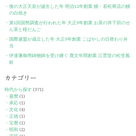
後の大正天皇が誕生した年 明治12年創業 鰻・若松商店の鰻
の白焼き
第1回国勢調査が行われた年 大正9年創業 お茶の井下田のせ
ん茶と桜だんご
国際連盟が成立した年 大正9年創業 こばやしの日替わり弁
当
伊達藩御用鋳物師を受け継ぐ 寛文年間創業 江雲堂の松笠風
鈴
カテゴリー
時代から探す
(371)
・嘉暦
(1)
・承応
(1)
・文化
(4)
・正徳
(1)
・宝暦
(1)
・明和
(2)