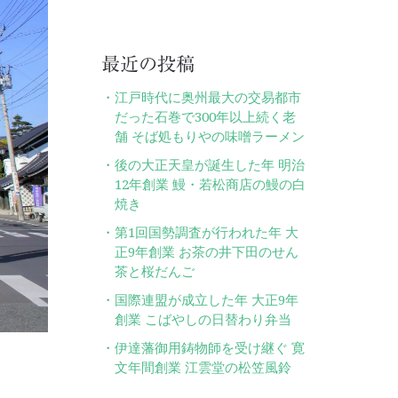
最近の投稿
江戸時代に奥州最大の交易都市
だった石巻で300年以上続く老
舗 そば処もりやの味噌ラーメン
後の大正天皇が誕生した年 明治
12年創業 鰻・若松商店の鰻の白
焼き
第1回国勢調査が行われた年 大
正9年創業 お茶の井下田のせん
茶と桜だんご
国際連盟が成立した年 大正9年
創業 こばやしの日替わり弁当
伊達藩御用鋳物師を受け継ぐ 寛
文年間創業 江雲堂の松笠風鈴