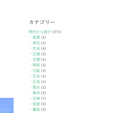
カテゴリー
時代から探す
(371)
・嘉暦
(1)
・承応
(1)
・文化
(4)
・正徳
(1)
・宝暦
(1)
・明和
(2)
・万延
(1)
・宝永
(1)
・正長
(1)
・寛永
(2)
・寿永
(1)
・元禄
(7)
・安政
(5)
・慶長
(3)