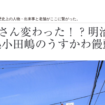
歴史上の人物・出来事と老舗がここに繋がった。
さん変わった！？明
処小田嶋のうすかわ饅