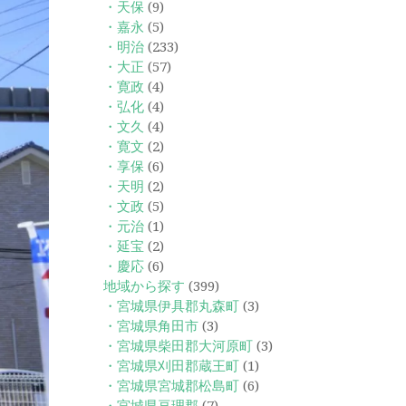
・天保
(9)
・嘉永
(5)
・明治
(233)
・大正
(57)
・寛政
(4)
・弘化
(4)
・文久
(4)
・寛文
(2)
・享保
(6)
・天明
(2)
・文政
(5)
・元治
(1)
・延宝
(2)
・慶応
(6)
地域から探す
(399)
・宮城県伊具郡丸森町
(3)
・宮城県角田市
(3)
・宮城県柴田郡大河原町
(3)
・宮城県刈田郡蔵王町
(1)
・宮城県宮城郡松島町
(6)