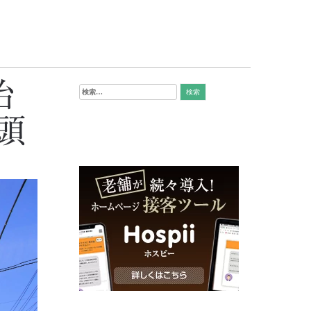
治
検
索:
頭