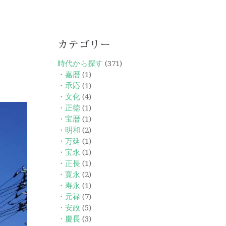
カテゴリー
時代から探す
(371)
・嘉暦
(1)
・承応
(1)
・文化
(4)
・正徳
(1)
・宝暦
(1)
・明和
(2)
・万延
(1)
・宝永
(1)
・正長
(1)
・寛永
(2)
・寿永
(1)
・元禄
(7)
・安政
(5)
・慶長
(3)