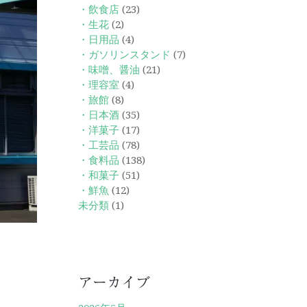
・飲食店
(23)
・生花
(2)
・日用品
(4)
・ガソリンスタンド
(7)
・味噌、醤油
(21)
・理容室
(4)
・旅館
(8)
・日本酒
(35)
・洋菓子
(17)
・工芸品
(78)
・食料品
(138)
・和菓子
(51)
・鮮魚
(12)
未分類
(1)
アーカイブ