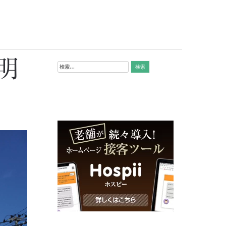
明
検
索: