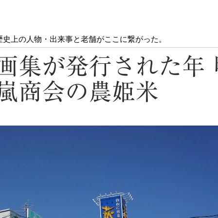
歴史上の人物・出来事と老舗がここに繋がった。
画集が発行された年 
十嵐商会の農姫米