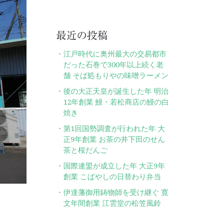
最近の投稿
江戸時代に奥州最大の交易都市
だった石巻で300年以上続く老
舗 そば処もりやの味噌ラーメン
後の大正天皇が誕生した年 明治
12年創業 鰻・若松商店の鰻の白
焼き
第1回国勢調査が行われた年 大
正9年創業 お茶の井下田のせん
茶と桜だんご
国際連盟が成立した年 大正9年
創業 こばやしの日替わり弁当
伊達藩御用鋳物師を受け継ぐ 寛
文年間創業 江雲堂の松笠風鈴