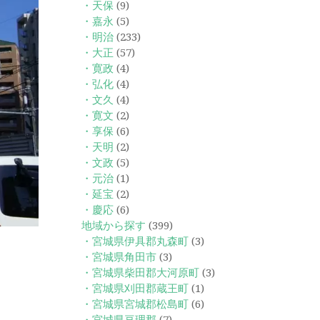
・天保
(9)
・嘉永
(5)
・明治
(233)
・大正
(57)
・寛政
(4)
・弘化
(4)
・文久
(4)
・寛文
(2)
・享保
(6)
・天明
(2)
・文政
(5)
・元治
(1)
・延宝
(2)
・慶応
(6)
地域から探す
(399)
・宮城県伊具郡丸森町
(3)
・宮城県角田市
(3)
・宮城県柴田郡大河原町
(3)
・宮城県刈田郡蔵王町
(1)
・宮城県宮城郡松島町
(6)