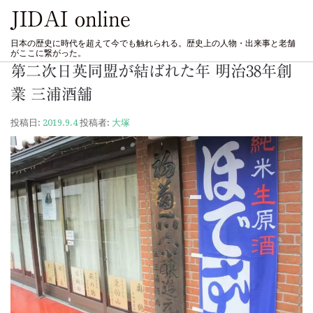
JIDAI online
日本の歴史に時代を超えて今でも触れられる。歴史上の人物・出来事と老舗
がここに繋がった。
第二次日英同盟が結ばれた年 明治38年創
業 三浦酒舗
投稿日:
2019.9.4
投稿者:
大塚