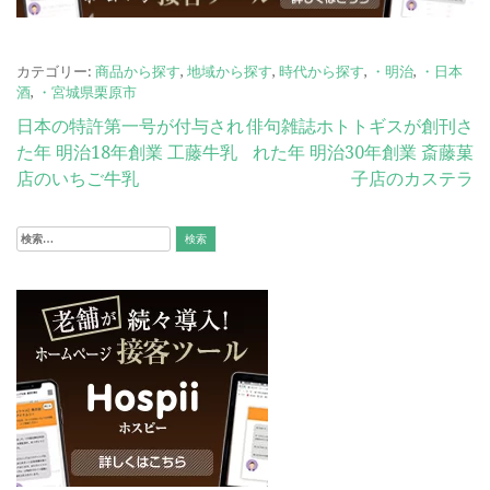
カテゴリー:
商品から探す
,
地域から探す
,
時代から探す
,
・明治
,
・日本
酒
,
・宮城県栗原市
投
日本の特許第一号が付与され
俳句雑誌ホトトギスが創刊さ
た年 明治18年創業 工藤牛乳
れた年 明治30年創業 斎藤菓
稿
店のいちご牛乳
子店のカステラ
ナ
ビ
検
索:
ゲ
ー
シ
ョ
ン