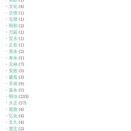
・文化
(4)
・正徳
(1)
・宝暦
(1)
・明和
(2)
・万延
(1)
・宝永
(1)
・正長
(1)
・寛永
(2)
・寿永
(1)
・元禄
(7)
・安政
(5)
・慶長
(3)
・天保
(9)
・嘉永
(5)
・明治
(233)
・大正
(57)
・寛政
(4)
・弘化
(4)
・文久
(4)
・寛文
(2)