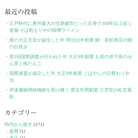
最近の投稿
江戸時代に奥州最大の交易都市だった石巻で300年以上続く
老舗 そば処もりやの味噌ラーメン
後の大正天皇が誕生した年 明治12年創業 鰻・若松商店の鰻
の白焼き
第1回国勢調査が行われた年 大正9年創業 お茶の井下田のせ
ん茶と桜だんご
国際連盟が成立した年 大正9年創業 こばやしの日替わり弁
当
伊達藩御用鋳物師を受け継ぐ 寛文年間創業 江雲堂の松笠風
鈴
カテゴリー
時代から探す
(371)
・嘉暦
(1)
・承応
(1)