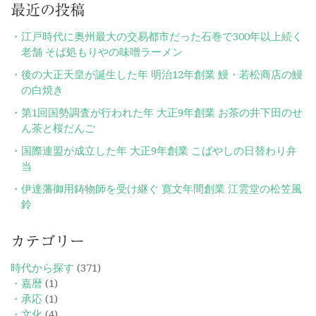
最近の投稿
江戸時代に奥州最大の交易都市だった石巻で300年以上続く
老舗 そば処もりやの味噌ラーメン
後の大正天皇が誕生した年 明治12年創業 鰻・若松商店の鰻
の白焼き
第1回国勢調査が行われた年 大正9年創業 お茶の井下田のせ
ん茶と桜だんご
国際連盟が成立した年 大正9年創業 こばやしの日替わり弁
当
伊達藩御用鋳物師を受け継ぐ 寛文年間創業 江雲堂の松笠風
鈴
カテゴリー
時代から探す
(371)
・嘉暦
(1)
・承応
(1)
・文化
(4)