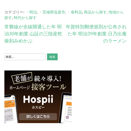
カテゴリー:
・明治
,
・宮城県塩釜市
,
・食料品
,
商品から探す
,
地域から
探す
,
時代から探す
投
常磐線が全線開通した年 明
年賀特別郵便規則が公布され
治30年創業 山証の三陸産乾
た年 明治39年創業 日乃出庵
稿
燥刻みめかぶ
のラーメン
ナ
ビ
検
索:
ゲ
ー
シ
ョ
ン