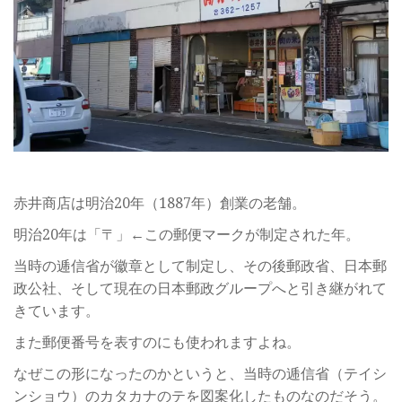
赤井商店は明治20年（1887年）創業の老舗。
明治20年は「〒」←この郵便マークが制定された年。
当時の逓信省が徽章として制定し、その後郵政省、日本郵
政公社、そして現在の日本郵政グループへと引き継がれて
きています。
また郵便番号を表すのにも使われますよね。
なぜこの形になったのかというと、当時の逓信省（テイシ
ンショウ）のカタカナのテを図案化したものなのだそう。