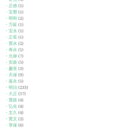
・正徳
(1)
・宝暦
(1)
・明和
(2)
・万延
(1)
・宝永
(1)
・正長
(1)
・寛永
(2)
・寿永
(1)
・元禄
(7)
・安政
(5)
・慶長
(3)
・天保
(9)
・嘉永
(5)
・明治
(233)
・大正
(57)
・寛政
(4)
・弘化
(4)
・文久
(4)
・寛文
(2)
・享保
(6)