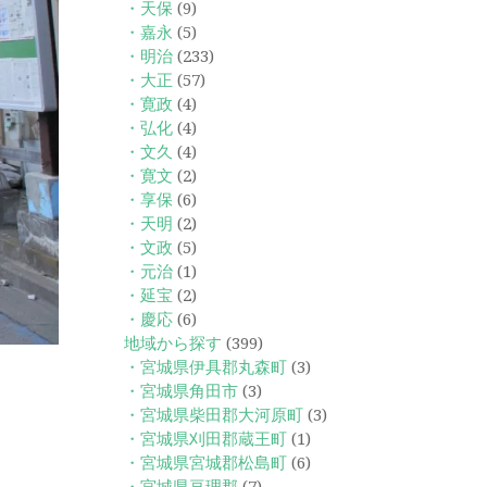
・天保
(9)
・嘉永
(5)
・明治
(233)
・大正
(57)
・寛政
(4)
・弘化
(4)
・文久
(4)
・寛文
(2)
・享保
(6)
・天明
(2)
・文政
(5)
・元治
(1)
・延宝
(2)
・慶応
(6)
地域から探す
(399)
・宮城県伊具郡丸森町
(3)
・宮城県角田市
(3)
・宮城県柴田郡大河原町
(3)
・宮城県刈田郡蔵王町
(1)
・宮城県宮城郡松島町
(6)