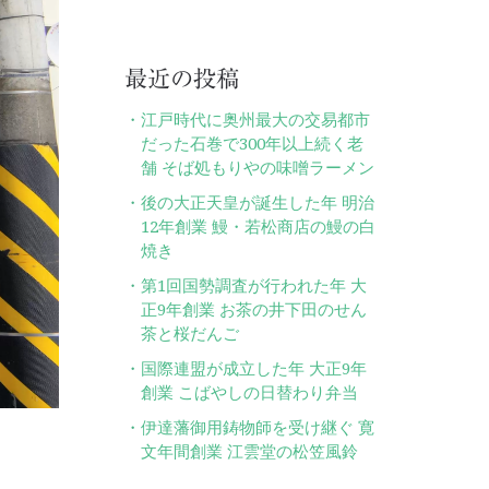
最近の投稿
江戸時代に奥州最大の交易都市
だった石巻で300年以上続く老
舗 そば処もりやの味噌ラーメン
後の大正天皇が誕生した年 明治
12年創業 鰻・若松商店の鰻の白
焼き
第1回国勢調査が行われた年 大
正9年創業 お茶の井下田のせん
茶と桜だんご
国際連盟が成立した年 大正9年
創業 こばやしの日替わり弁当
伊達藩御用鋳物師を受け継ぐ 寛
文年間創業 江雲堂の松笠風鈴