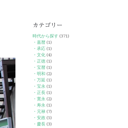
カテゴリー
時代から探す
(371)
・嘉暦
(1)
・承応
(1)
・文化
(4)
・正徳
(1)
・宝暦
(1)
・明和
(2)
・万延
(1)
・宝永
(1)
・正長
(1)
・寛永
(2)
・寿永
(1)
・元禄
(7)
・安政
(5)
・慶長
(3)