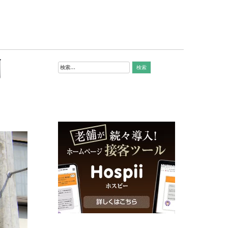
創
検
索: