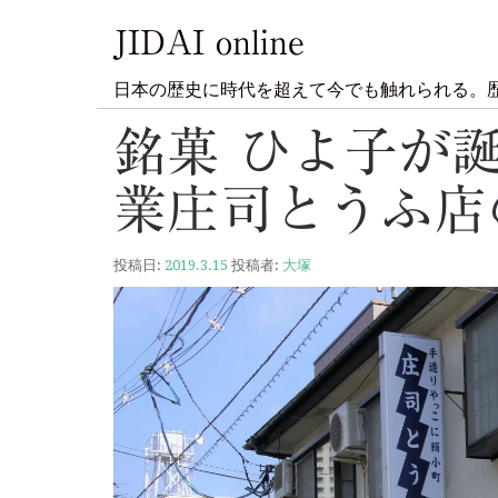
JIDAI online
日本の歴史に時代を超えて今でも触れられる。
銘菓 ひよ子が
業庄司とうふ店
投稿日:
2019.3.15
投稿者:
大塚