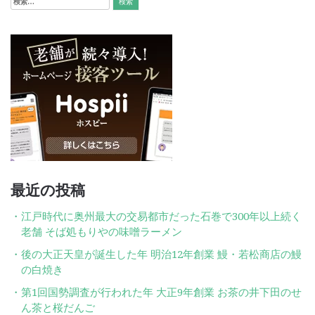
ー
ペ
索:
シ
ー
ョ
ジ
ン
送
り
最近の投稿
江戸時代に奥州最大の交易都市だった石巻で300年以上続く
老舗 そば処もりやの味噌ラーメン
後の大正天皇が誕生した年 明治12年創業 鰻・若松商店の鰻
の白焼き
第1回国勢調査が行われた年 大正9年創業 お茶の井下田のせ
ん茶と桜だんご