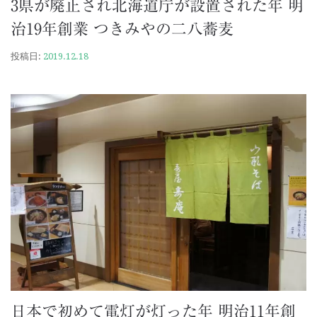
3県が廃止され北海道庁が設置された年 明
治19年創業 つきみやの二八蕎麦
投稿日:
2019.12.18
日本で初めて電灯が灯った年 明治11年創