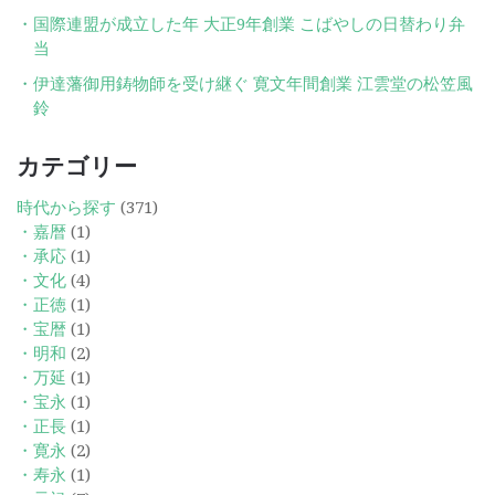
国際連盟が成立した年 大正9年創業 こばやしの日替わり弁
当
伊達藩御用鋳物師を受け継ぐ 寛文年間創業 江雲堂の松笠風
鈴
カテゴリー
時代から探す
(371)
・嘉暦
(1)
・承応
(1)
・文化
(4)
・正徳
(1)
・宝暦
(1)
・明和
(2)
・万延
(1)
・宝永
(1)
・正長
(1)
・寛永
(2)
・寿永
(1)