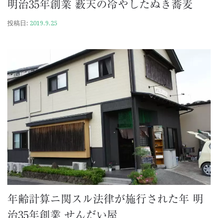
明治35年創業 薮天の冷やしたぬき蕎麦
投稿日:
2019.9.25
年齢計算ニ関スル法律が施行された年 明
治35年創業 せんだい屋