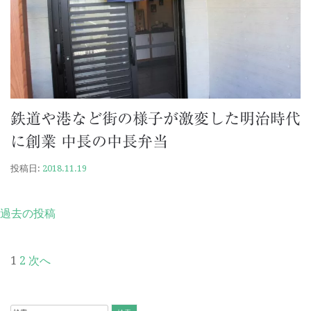
鉄道や港など街の様子が激変した明治時代
に創業 中長の中長弁当
投稿日:
2018.11.19
投
過去の投稿
稿
ナ
投
1
2
次へ
ビ
稿
ゲ
の
検